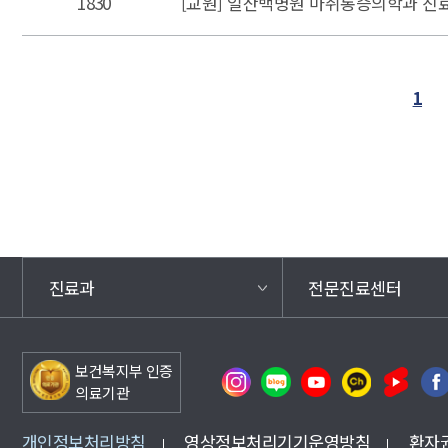
1830
[교원] 일산백병원 마취통증의학과 진
1
다음페이지
마지막페
진료과
전문진료센터
보건복지부 인증
의료기관
개인정보처리방침
영상정보처리기기운영방침
환자