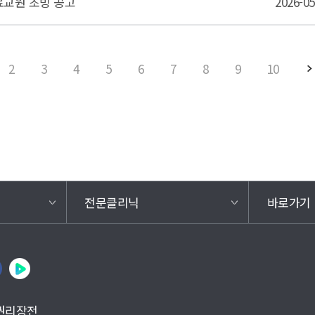
료교원 초빙 공고
2026-
2
3
4
5
6
7
8
9
10
이지
전문클리닉
바로가기
권리장전