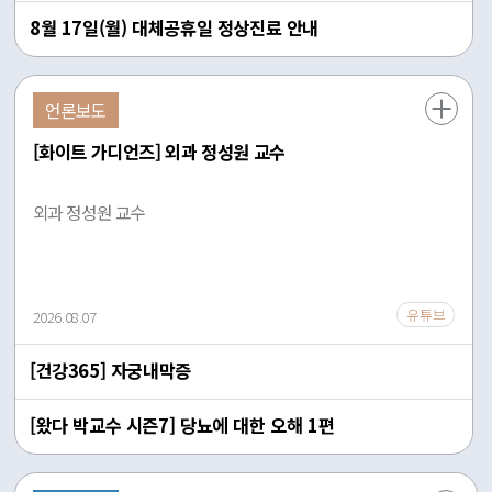
고 작은 불편도 세심하게 살펴줘 믿음이 갔다”, “퇴원 후 관리까
간단합니다 STEP 01 팔로우 일산백병원 공식 인스타그램
8월 17일(월) 대체공휴일 정상진료 안내
지 자세히 안내받아 불안감이 줄었다”는 긍정적인 의견을 남기며
@ilsan_paik_official을 팔로우해 주세요. STEP 02 좋아요 &
부산백병원의 환자중심 진료를 높이 평가했다. 부산백병원의 또
댓글 이벤트 게시물에 좋아요를 누르고 일산백병원을 응원하는
다른 강점은 환자경험을 상시 관리하는 자체 시스템이다. 외부 전
댓글을 남겨주세요. 💬 STEP 03 네이버폼 작성 이벤트 게시물
문기관에 의존하지 않고 지난 2020년부터 자체 환자경험 조사
언론보도
의 QR코드 또는 안내된 네이버폼을 통해 참여 정보를 작성하고
프로그램을 개발해 운영하고 있다. 입원환자뿐 아니라 외래와 응
제출하면 참여 완료! 네이버폼 작성 바로가기 → 🎁 이벤트 상세
[화이트 가디언즈] 외과 정성원 교수
급환자까지 연중 환자경험을 조사하고, 결과를 실시간으로 분석
안내 EVENT PERIOD 2026년 8월 4일(화) ~ 8월 25일(화)
해 개선활동으로 연결한다. 조사 결과는 병원 전체뿐 아니라 진료
WINNER ANNOUNCEMENT 2026년 9월 1일(화) ※ 당첨자
과, 병동, 문항별로 세분화해 분석하며 고객의 소리(VOC)와 현장
개별 문자 안내 및 일산백병원 공식 인스타그램 게시 GIFT 메가
외과 정성원 교수
라운딩 결과를 함께 검토한다. 단순히 점수를 확인하는 데 그치지
커피 아이스 아메리카노 모바일 쿠폰 총 100명 WHAT'S NEW?
않고, 환자가 실제로 불편을 느낀 원인과 업무과정을 찾아 개선하
일산백병원 인스타그램에서 다양한 이야기를 만나보세요 🏥 병
는 것이 부산백병원 환자경험 관리의 특징이다. 이러한 관리체계
원 소식 👨⚕️ 의료진 이야기 🩺 건강정보 🎥 릴스 & 영상 🎁 이벤
는 평가기간에만 집중하는 방식이 아니라 일상적인 병원 운영 속
트 & 캠페인 ☕️ 💙 시원한 커피도 받고, 일산백병원의 새로운 소
유튜브
에서 지속적으로 작동한다는 점에서 의미가 있다. 환자의 작은 불
2026.08.07
식도 만나보세요! 일산백병원의 새로운 소통 채널, 공식 인스타
편도 놓치지 않고 개선사항을 신속하게 반영함으로써 환자가 체
그램의 첫 번째 팔로워가 되어주세요. 🙌 지금 바로 이벤트 참여
감하는 의료서비스의 질을 꾸준히 높여가고 있다. 특히 부산백병
하기 → ※ 이벤트 참여 및 당첨 관련 자세한 사항은 공식 인스타
[건강365] 자궁내막증
원은 백중앙의료원 산하 4개 백병원 가운데 환자경험 관리체계를
그램 이벤트 게시물을 확인해 주세요.
가장 먼저 구축해 운영하며, 평가 결과와 개선 사례를 공유하고
[왔다 박교수 시즌7] 당뇨에 대한 오해 1편
있다. 병원 간 상호 벤치마킹을 통해 각 병원의 특성에 맞는 개선
활동을 지원하며 백병원 전체의 환자경험 수준 향상에도 기여하
고 있다. 양재욱 병원장은 “이번 성과는 특정 부서의 노력만으로