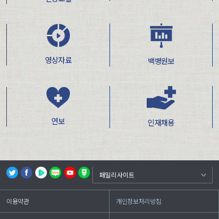
영상자료
백병원보
연보
인재채용
백중앙의료원
패밀리사이트
부산백병원
이용약관
개인정보처리방침
상계백병원
일산백병원