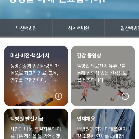
부산백병원
상계백병원
일산백병
미션·비전·핵심가치
건강 동영상
생명존중과 인간사랑의 마
백병원 의료진이 유튜브를
음으로 최고의 진료, 교육,
통해 신뢰성 있는 건강정보
연구를 구현합니다.
를 제공합니다.
백병원 발전기금
인재채용
사랑과 나눔, 후원자분의 아
백병원과 함께 미래를 열어
름다운 정성을 늘 기억하겠
갈 소중한 인재를 초대합니