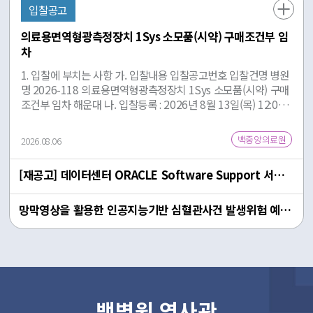
만들어진 것이 아니라 모든 구성원이 ‘환자중심’을 넘어 ‘사람중
입찰공고
심’이라는 같은 방향을 바라보며 함께 만들어낸 결과”라며 “앞으
로도 평가점수에 머무르지 않고 환자가 의료진을 신뢰하고 치료
의료용면역형광측정장치 1Sys 소모품(시약) 구매조건부 임
에 적극 참여할 수 있는 환경을 만드는 데 더욱 힘쓰겠다”라고 말
차
했다. [사진1] 부산백병원 김정한 서비스혁신센터장이 입원환자
1. 입찰에 부치는 사항 가. 입찰내용 입찰공고번호 입찰건명 병원
를 만나 불편사항을 물어보고 있다. [사진2] ‘사람중심문화’의 정
명 2026-118 의료용면역형광측정장치 1Sys 소모품(시약) 구매
착을 위해 경영진과 부서별 환자경험 관리자가 모여 캠페인을 실
조건부 임차 해운대 나. 입찰등록 : 2026년 8월 13일(목) 12:00
시하고 있다. (*맨 윗줄 왼쪽 첫 번째 김정한 서비스혁신센터장,
까지 백중앙의료원 구매관리팀 (우편접수 or 방문접수) ＊ 부산
왼쪽 네 번째 양재욱 병원장)
광역시 해운대구 해운대로 875, 해운대백병원 본관 15층 다. 입
백중앙의료원
2026.08.06
찰일시 : 2026년 8월 13일(목) 16:00 백중앙의료원 대회의실 (입
찰참가자 입찰참석 생략) 라. 입찰방법 : 일반경쟁입찰 마. 낙찰방
[재공고] 데이터센터 ORACLE Software Support 서비스 갱신
법 : 입찰평가 후 우선협상대상자 선정 2. 입찰보증금 및 동귀속
가. 입찰금액의 100분의 5 이상의 입찰보증금(증권)을 입찰등록
일까지 납부(제출)하여야 합니다. 나. 낙찰자가 정당한 사유 없이
망막영상을 활용한 인공지능기반 심혈관사건 발생위험 예측 소프트웨어 도입 (단가계약)
계약을 체결하지 아니할 때에는 입찰보증금은 본원에 귀속됩니
다. 3. 입찰무효 국가를 당사자로하는 계약에 관한 법률 시행규칙
제44조(입찰무효)에 의합니다. 4. 입찰참가자격 및 입찰참가자의
유의사항 (자세한 내용 입찰공고 참조) 가. 국가를 당사자로 하는
계약에 관한 법률 시행령 제76조 제1항에 해당하는 경우 부정당
업체로 제재합니다. 나. 국가를 당사자로 하는 계약에 관한 법률
백병원 역사관
시행령 제12조 및 동법 시행규칙 제14조의 규정에 적합한 업체