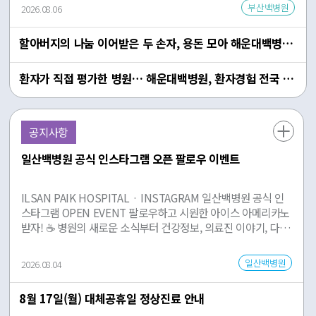
경남지역에서는 3회 연속 1위를 기록하며 최고등급인 1등급을
부산백병원
2026.08.06
획득했다. 이번 결과는 단순히 높은 평가점수를 받은 것을 넘어,
환자경험을 병원 운영 전반에 녹여낸 ‘사람중심 의료문화’가 객관
할아버지의 나눔 이어받은 두 손자, 용돈 모아 해운대백병원에 기부
적으로 인정받았다는 점에서 의미가 크다. 양재욱 병원장은 “환
자경험은 친절과 서비스만을 의미하는 것이 아니라 환자가 의료
진을 신뢰하고 치료에 적극 참여할 수 있도록 만드는 의료 질의
환자가 직접 평가한 병원… 해운대백병원, 환자경험 전국 2위의 비결
영역”이라며 “이번 결과는 환자경험을 병원의 경영전략과 조직문
화, 현장 개선활동에 꾸준히 반영해 온 노력이 결실을 맺은 것”이
라고 말했다. 그간 부산백병원은 환자경험을 병원의 핵심 경영과
공지사항
제로 설정하고, 병원 운영과 조직문화 전반에 반영해왔다. 이를
위해 환자경험향상위원회와 부서별 환자경험 관리자 체계를 구
일산백병원 공식 인스타그램 오픈 팔로우 이벤트
축해 개선활동이 일회성에 그치지 않고 실제 진료현장까지 이어
질 수 있도록 운영하고 있다. 의료진과 구성원 모두가 ‘환자경험
향상’을 성과지표로 삼고, 근무 환경 속에서 지속적으로 개선하는
ILSAN PAIK HOSPITAL · INSTAGRAM 일산백병원 공식 인
문화가 자연스럽게 자리 잡은 것이다. 환자경험평가를 전담하는
스타그램 OPEN EVENT 팔로우하고 시원한 아이스 아메리카노
서비스혁신센터 김정한 센터장은 “좋은 환자경험은 평가를 위해
받자! ☕️ 병원의 새로운 소식부터 건강정보, 의료진 이야기, 다양
만들어지는 것이 아니라, 병원의 일상 속에서 축적되는 문화”라
한 행사와 일상까지 더 가깝고 재미있게 만나보세요. Instagram
며 “환자가 치료과정을 충분히 이해하고, 궁금한 점을 자유롭게
이벤트 바로가기 → EVENT PERIOD 📅 2026년 8월 4일 ~ 8
일산백병원
2026.08.04
질문하며, 의료진과 신뢰를 바탕으로 치료에 참여할 수 있도록 하
월 25일 ☕️ GIFT 메가커피 아이스 아메리카노 총 100명 추첨
는 것이 사람중심문화의 핵심”이라고 설명했다. 실제 병원을 이
🎉 WINNER 2026년 9월 1일 개별 문자 안내 및 공식 인스타그
용한 환자들은 “의료진이 검사와 치료 과정을 이해하기 쉽게 설
8월 17일(월) 대체공휴일 정상진료 안내
램 게시 일산백병원 공식 인스타그램 @ilsan_paik_official 공
명해줘 안심이 됐다”, “입원 기간 동안 지속적으로 상태를 확인하
식 인스타그램 방문하기 → HOW TO JOIN 참여 방법은 아주