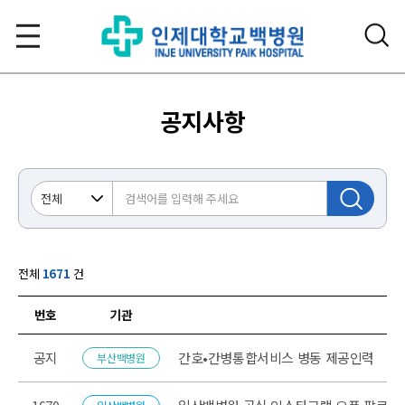
공지사항
전체
1671
건
번호
기관
 목록
공지
간호•간병통합서비스 병동 제공인력
부산백병원