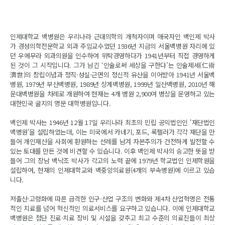
인제대학교 백병원은 우리나라 근대의학의 개척자이며 애국자인 백인제 박사
가 경성의학전문학교 외과 주임교수였던 1936년 지금의 서울백병원 자리에 있
던 우에무라 외과의원을 인수하여 위탁경영하다가 1941년부터 직접 경영하게
된 것이 그 시작입니다. 그가 남긴 ‘인술로써 세상을 구한다’는 인술제세(仁術
濟世)의 창립이념과 정직·성실·근면의 정신적 유산을 이어받아 1941년 서울백
병원, 1979년 부산백병원, 1989년 상계백병원, 1999년 일산백병원, 2010년 해
운대백병원을 차례로 개원하여 현재는 4개 병원 2,900여 병상을 운영하고 있는
대한민국 굴지의 명문 대학병원입니다.
백인제 박사는 1946년 12월 17일 우리나라 최초의 민립 공익법인인 '재단법인
백병원'을 설립하였는데, 이는 미국에서 카네기, 포드, 록펠러가 각각 재단을 만
들어 개인재산을 사회에 환원하는 선례를 남겨 자본주의가 건전하게 발전할 수
있는 토대를 만든 것에 비견할 수 있습니다. 이후 백인제 박사의 숭고한 뜻을 받
들어 그의 장남 백낙조 박사가 각고의 노력 끝에 1979년 학교법인 인제학원을
설립하여, 현재의 인제대학교와 백중앙의료원(4개의 부속병원)에 이르고 있습
니다.
저출산·고령화에 따른 급격한 인구·산업 구조의 변화와 제4차 산업혁명은 전통
적인 치료를 넘어 혁신적인 의료서비스를 요구하고 있습니다. 이에 인제대학교
백병원은 첨단 진료·치료 장비 및 시설을 갖추고 최고 수준의 의료진들이 최상