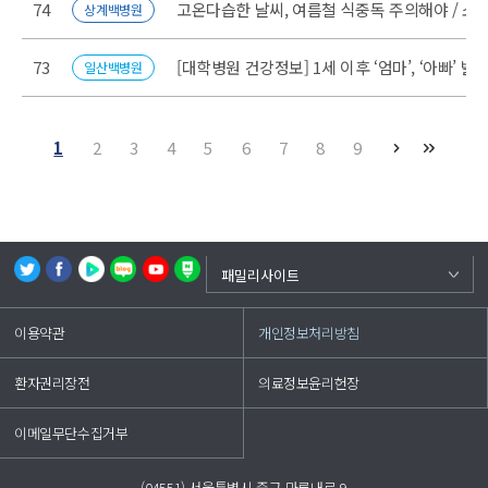
74
고온다습한 날씨, 여름철 식중독 주의해야 / 소
상계백병원
73
[대학병원 건강정보] 1세 이후 ‘엄마’, ‘아빠
일산백병원
1
2
3
4
5
6
7
8
9
백중앙의료원
패밀리사이트
부산백병원
이용약관
개인정보처리방침
상계백병원
일산백병원
환자권리장전
의료정보윤리헌장
해운대백병원
인제대학교
이메일무단수집거부
(04551) 서울특별시 중구 마른내로 9