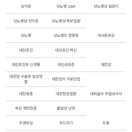
담석증
당뇨병 Q&A
당뇨병과 발관리
당뇨병성 망막증
당뇨병성 족부질환
당뇨병
당뇨병의 합병증
대사증후군
대상포진
대상포진 백신
대상포진후 신경통
대인공포증
대장암
대장암 수술후 일상생
대장암의 치료방법
활
대장용종
대장항문질환
대퇴골두 무혈성괴사
독감 예방접종
돌발성 난청
두경부암
두드러기
두통