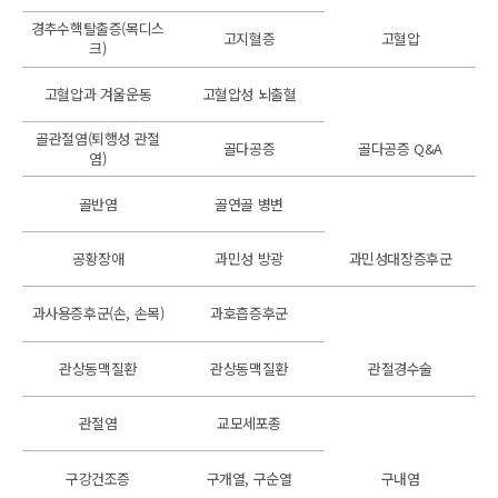
경추수핵탈출증(목디스
고지혈증
고혈압
크)
고혈압과 겨울운동
고혈압성 뇌출혈
골관절염(퇴행성 관절
골다공증
골다공증 Q&A
염)
골반염
골연골 병변
공황장애
과민성 방광
과민성대장증후군
과사용증후군(손, 손목)
과호흡증후군
관상동맥질환
관상동맥질환
관절경수술
관절염
교모세포종
구강건조증
구개열, 구순열
구내염