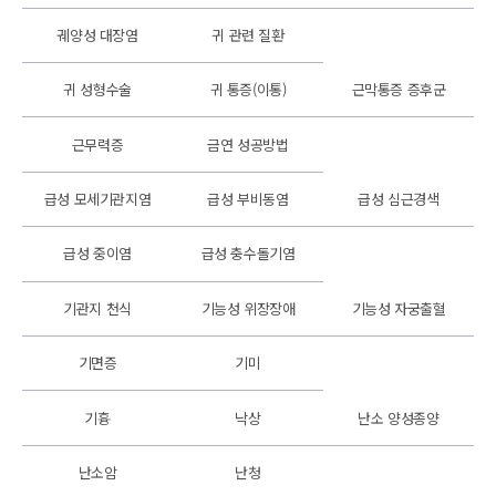
궤양성 대장염
귀 관련 질환
귀 성형수술
귀 통증(이통)
근막통증 증후군
근무력증
금연 성공방법
급성 모세기관지염
급성 부비동염
급성 심근경색
급성 중이염
급성 충수돌기염
기관지 천식
기능성 위장장애
기능성 자궁출혈
기면증
기미
기흉
낙상
난소 양성종양
난소암
난청