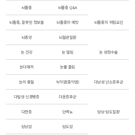
뇌졸중
뇌졸중 Q&A
뇌졸중, 잘못된 정보들
뇌졸중의 예방
뇌졸중의 위험요인
뇌종양
뇌혈관질환
눈 건강
눈 떨림
눈 성형수술
눈다래끼
눈물 흘림
눈의 충혈
늑막염(흉막염)
다낭성 난소증후군
다발성 신경병증
다운증후군
다한증
단백뇨
담낭·담도질환
담낭암
담도암