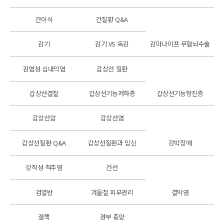
간이식
간질환 Q&A
감기
감기 VS 독감
감마나이프 무혈뇌수술
감염성 심내막염
갑상선 질환
갑상선결절
갑상선기능저하증
갑상선기능항진증
갑상선암
갑상선염
갑상선질환 Q&A
갑상선질환과 임신
강박장애
강직성 척추염
건선
검열반
겨울철 피부관리
결막염
결핵
경부 종양