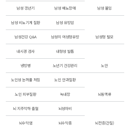
남성 갱년기
남성 배뇨장애
남성 불임
남성 비뇨기계 질환
남성 유방암
남성건강 Q&A
남성의 여성형유방
남성형 탈모
내시경 검사
내향성 발톱
냉방병
노년기 건강관리
노안
노인성 눈꺼풀 처침
노인 안과질환
노인 피부질환
녹내장
뇌동맥류
뇌 지주막하 출혈
뇌성마비
뇌수막염
뇌수막종
뇌전증(간질)