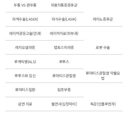
두통 VS 편두통
뒤꿈치통증증후군
라섹수술(LASEK)
라식수술(LASIK)
레이노증후군
레이저광응고술(안과)
레이저치료(피부과)
레지오넬라증
렙토스피라증
로봇 수술
루게릭병(ALS)
루푸스
류마티스관절염 약물요
루푸스와 임신
류마티스관절염
법
류마티스질환
림프부종
금연 치료
돌연사(심장마비)
독감(인플루엔자)