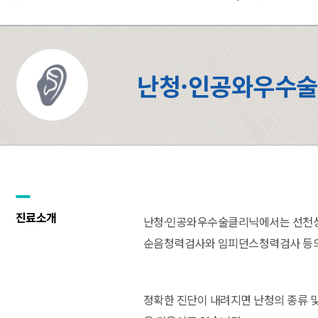
난청·인공와우수
진료소개
난청·인공와우수술클리닉
에서는 선천
순음청력검사와 임피던스청력검사 등의 
정확한 진단이 내려지면 난청의 종류 