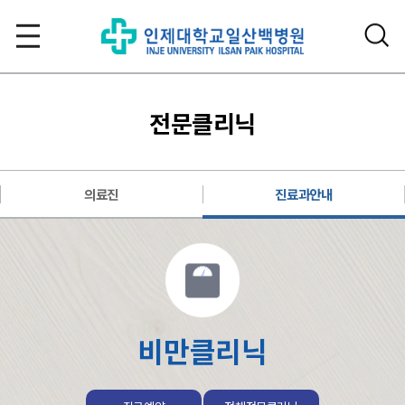
전문클리닉
의료진
진료과안내
비만클리닉