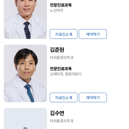
전문진료과목
노인마취
의료진소개
예약하기
김준현
마취통증의학과
전문진료과목
심폐마취, 중환자관리
의료진소개
예약하기
김수연
마취통증의학과