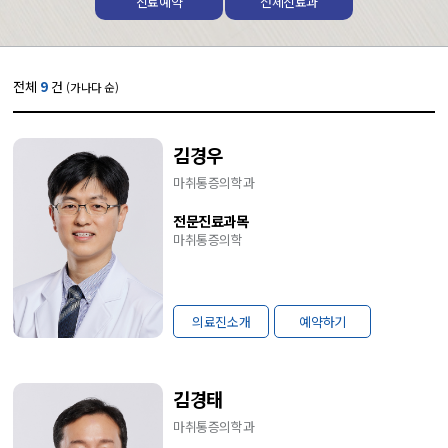
진료예약
전체진료과
전체
9
건
(가나다 순)
김경우
마취통증의학과
전문진료과목
마취통증의학
의료진소개
예약하기
김경태
마취통증의학과