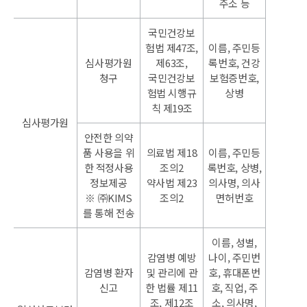
주소 등
국민건강보
험법 제47조,
이름, 주민등
심사평가원
제63조,
록번호, 건강
청구
국민건강보
보험증번호,
험법 시행규
상병
칙 제19조
심사평가원
안전한 의약
품 사용을 위
의료법 제18
이름, 주민등
한 적정사용
조의2
록번호, 상병,
정보제공
약사법 제23
의사명, 의사
※ ㈜KIMS
조의2
면허번호
를 통해 전송
이름, 성별,
감염병 예방
나이, 주민번
감염병 환자
및 관리에 관
호, 휴대폰번
신고
한 법률 제11
호, 직업, 주
조, 제12조
소, 의사명,