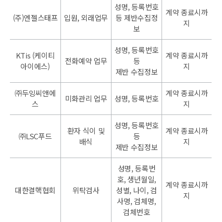
성명, 등록번호
계약 종료시까
(주)엔젤스태프
입원, 외래업무
등 제반수집정
지
보
성명, 등록번호
KTis (케이티
계약 종료시까
전화예약 업무
등
아이에스)
지
제반 수집정보
㈜두잉씨앤에
계약 종료시까
미화관리 업무
성명, 등록번호
스
지
성명, 등록번호
환자 식이 및
계약 종료시까
㈜LSC푸드
등
배식
지
제반 수집정보
성명, 등록번
호, 생년월일,
계약 종료시까
대한결핵협회
위탁검사
성별, 나이, 검
지
사명, 검체명,
검체번호