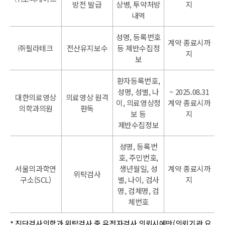
방전 발급
상병, 투약처방
지
내역
성명, 등록번호
계약 종료시까
㈜필라테크
전산유지보수
등 제반수집정
지
보
환자등록번호,
성명, 성별, 나
~ 2025.08.31
대한의료영상
의료영상 원격
이, 의료영상정
계약 종료시까
의학과의원
판독
보 등
지
제반수집정보
성명, 등록번
호, 주민번호,
서울의과학연
생년월일, 성
계약 종료시까
위탁검사
구소(SCL)
별, 나이, 검사
지
명, 검체명, 검
체번호
* 진단검사의학과 위탁검사 중 유전자검사 의뢰시에만(의뢰기관 요