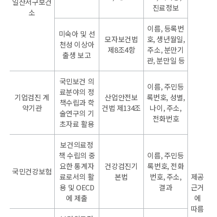
일산서구보건
진료정보
소
이름, 등록번
미숙아 및 선
모자보건법
호, 생년월일,
천성 이상아
제8조4항
주소, 분만기
출생 보고
관, 분만일 등
국민보건 의
이름, 주민등
료분야의 정
기업검진 계
산업안전보
록번호, 성별,
책수립과 학
약기관
건법 제134조
나이, 주소,
술연구의 기
전화번호
초자료 활용
보건의료정
책 수립의 중
이름, 주민등
요한 통계자
건강검진기
록번호, 전화
국민건강보험
료로서의 활
본법
번호, 주소,
제공
용 및 OECD
결과
근거
에 제출
에
따름