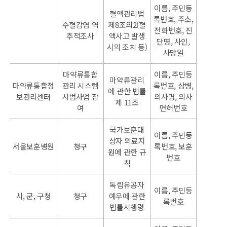
이름, 주민등
혈액관리법
록번호, 주소,
수혈감염 역
제8조의2(혈
전화번호, 진
추적조사
액사고 발생
단명, 사인,
시의 조치 등)
사망일
마약류통합
이름, 주민등
마약류관리
마약류통합정
관리 시스템
록번호, 상병,
에 관한 법률
보관리센터
시범사업 참
의사명, 의사
제 11조
여
면허번호
국가보훈대
이름, 주민등
상자 의료지
서울보훈병원
청구
록번호, 보훈
원에 관한 규
번호
칙
독립유공자
이름, 주민등
시, 군, 구청
청구
예우에 관한
록번호
법률시행령