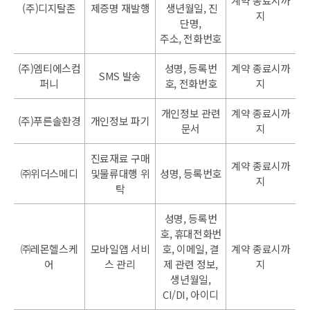
계약 종료시까
(주)디지탈존
제증명 재발행
생년월일, 진
지
단명,
주소, 전화번호
(주)엠티에스컴
성명, 등록번
계약 종료시까
SMS 발송
퍼니
호, 전화번호
지
개인정보 관련
계약 종료시까
(주)푸른솔환경
개인정보 파기
문서
지
진료재료 구매
계약 종료시까
㈜위더스메디
및물류대행 위
성명, 등록번호
지
탁
성명, 등록번
호, 휴대전화번
㈜레몬헬스케
모바일앱 서비
호, 이메일, 결
계약 종료시까
어
스 관리
제 관련 정보,
지
생년월일,
CI/DI, 아이디