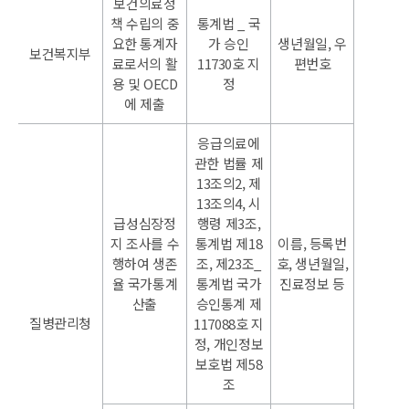
보건의료정
책 수립의 중
통계법 _ 국
요한 통계자
가 승인
생년월일, 우
보건복지부
료로서의 활
11730호 지
편번호
용 및 OECD
정
에 제출
응급의료에
관한 법률 제
13조의2, 제
13조의4, 시
급성심장정
행령 제3조,
지 조사를 수
통계법 제18
이름, 등록번
행하여 생존
조, 제23조_
호, 생년월일,
율 국가통계
통계법 국가
진료정보 등
산출
승인통계 제
질병관리청
117088호 지
정, 개인정보
보호법 제58
조