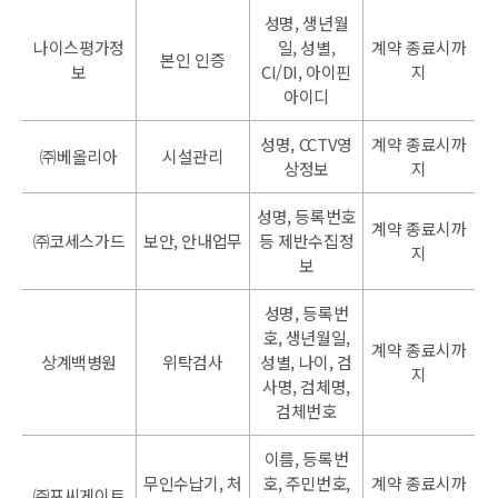
성명, 생년월
나이스평가정
일, 성별,
계약 종료시까
본인 인증
보
CI/DI, 아이핀
지
아이디
성명, CCTV영
계약 종료시까
㈜베올리아
시설관리
상정보
지
성명, 등록번호
계약 종료시까
㈜코세스가드
보안, 안내업무
등 제반수집정
지
보
성명, 등록번
호, 생년월일,
계약 종료시까
상계백병원
위탁검사
성별, 나이, 검
지
사명, 검체명,
검체번호
이름, 등록번
무인수납기, 처
호, 주민번호,
계약 종료시까
㈜포씨게이트