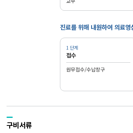
교부
진료를 위해 내원하여 의료영
1 단계
접수
원무접수/수납창구
구비서류