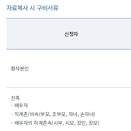
자료복사 시 구비서류
신청자
환자본인
친족
배우자
직계존/비속(부모, 조부모, 자녀, 손자녀)
배우자의 직계존속(시부, 시모, 장인, 장모)