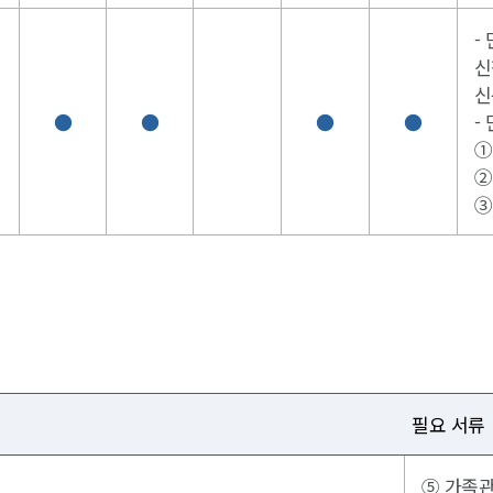
-
신
신
●
●
●
●
-
①
②
③
필요 서류
⑤ 가족