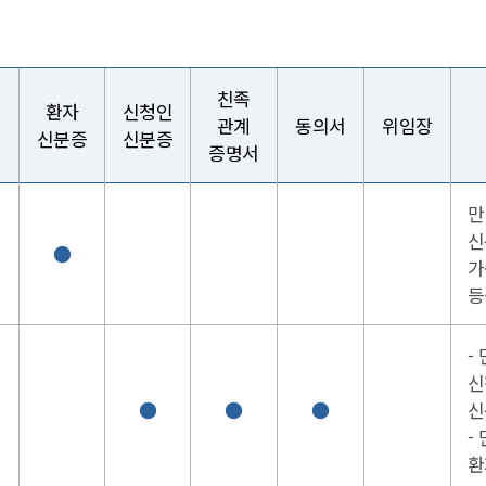
친족
환자
신청인
관계
동의서
위임장
신분증
신분증
증명서
만
신
●
가
등
-
신
●
●
●
신
-
환