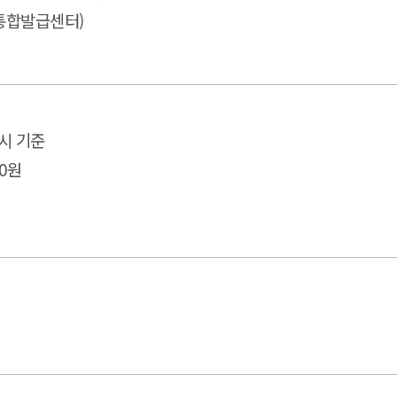
층 통합발급센터)
고시 기준
00원