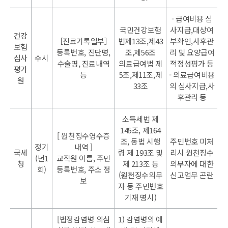
- 급여비용 심
국민건강보험
사지급,대상여
건강
［진료기록일부］
법제13조,제43
부확인,사후관
보험
등록번호, 진단명,
조,제56조
리 및 요양급여
심사
수시
수술명, 진료내역
의료급여법 제
적정성평가 등
평가
등
5조,제11조,제
- 의료급여비용
원
33조
의 심사지급,사
후관리 등
소득세법 제
145조, 제164
[ 원천징수영수증
조, 동법 시행
주민번호 미처
정기
내역 ]
국세
령 제 193조 및
리시 원천징수
(년1
교직원 이름, 주민
청
제 213조 등
의무자에 대한
회)
등록번호, 주소 정
(원천징수의무
신고업무 곤란
보
자 등 주민번호
기재 명시)
[법정감염병 의심
1) 감염병의 예