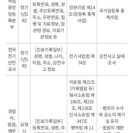
국립
등록번호, 성명, 성
중앙
정기
암관리법 제14
별, 주민등록번호,
국가암등록 통
암등
(년1
조(암등록 통계
주소, 우편번호, 질
계사업
록본
회)
사업)
병 및 치료정보, 암
부
관련 정보, 의료기
관정보 등
한국
［진료기록일부］
정기
전기
성명, 성별, 나이,
전기사업법 제
감전사고 실태
(년1
안전
직업, 주소, 감전사
74조
조사
회)
공사
고 정보
의료법 제21조
(기록열람 등)
형사소송법 제
106조, 제215
조, 제218조
- 범죄의 수사
경찰
민사소송법 제
와 공소의 제기
서,
［진료기록일부］
347조
및 유지
법원,
요청
등록번호, 성명, 주
병역법 제 11
- 법원의 재판
병무
시