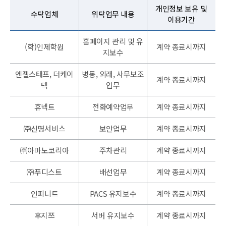
개인정보 보유 및
수탁업체
위탁업무 내용
이용기간
홈페이지 관리 및 유
(학)인제학원
계약 종료시까지
지보수
엔젤스태프, 더케이
병동, 외래, 사무보조
계약 종료시까지
텍
업무
휴넥트
전화예약업무
계약 종료시까지
㈜신명서비스
보안업무
계약 종료시까지
㈜아마노코리아
주차관리
계약 종료시까지
㈜푸디스트
배선업무
계약 종료시까지
인피니트
PACS 유지보수
계약 종료시까지
후지쯔
서버 유지보수
계약 종료시까지