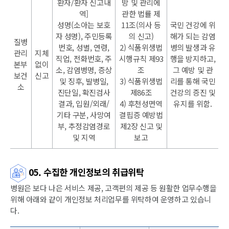
환자/환자 신고내
방 및 관리에
역]
관한 법률 제
성명(소아는 보호
11조(의사 등
국민 건강에 위
자 성명), 주민등록
의 신고)
해가 되는 감염
질병
번호, 성별, 연령,
2) 식품위생법
병의 발생과 유
관리
지체
직업, 전화번호, 주
시행규칙 제93
행을 방지하고,
본부
없이
소, 감염병명, 증상
조
그 예방 및 관
보건
신고
및 징후, 발병일,
3) 식품위생법
리를 통해 국민
소
진단일, 확진검사
제86조
건강의 증진 및
결과, 입원/외래/
4) 후천성면역
유지를 위함.
기타 구분, 사망여
결핍증 예방법
부, 추정감염경로
제2장 신고 및
및 지역
보고
05. 수집한 개인정보의 취급위탁
병원은 보다 나은 서비스 제공, 고객편의 제공 등 원활한 업무수행을
위해 아래와 같이 개인정보 처리업무를 위탁하여 운영하고 있습니
다.