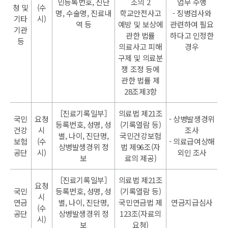
민등록번호, 진단
조의 2
업무 수행
청 및
(수
명, 수술명, 진료내
학교안전사고
- 징병검사와
기타
시)
역 등
예방 및 보상에
관련하여 필요
기관
관한 법률
하다고 인정한
등
의료사고 피해
경우
구제 및 의료분
쟁 조정 등에
관한 법률 제
28조제3항
［진료기록일부］
의료법 제21조
국민
요청
- 상병발생경위
등록번호, 성명, 성
(기록열람 등)
건강
시
조사
별, 나이, 진단명,
국민건강보험
보험
(수
- 의료급여상해
상병발생경위 정
법 제96조(자
공단
시)
외인 조사
보
료의 제공)
［진료기록일부］
의료법 제21조
요청
국민
등록번호, 성명, 성
(기록열람 등)
시
연금
별, 나이, 진단명,
국민연금법 제
연금지급심사
(수
공단
상병발생경위 정
123조(자료의
시)
보
요청)