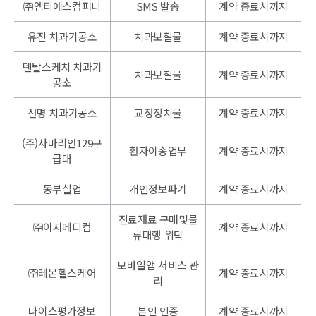
㈜엠티에스컴퍼니
SMS 발송
계약 종료시까지
유진 치과기공소
치과보철물
계약 종료시까지
덴탈스케치 치과기
치과보철물
계약 종료시까지
공소
선명 치과기공소
교정장치물
계약 종료시까지
(주)사마리안129구
환자이송업무
계약 종료시까지
급대
동부실업
개인정보파기
계약 종료시까지
진료재료 구매및물
㈜이지메디컴
계약 종료시까지
류대행 위탁
모바일앱 서비스 관
㈜레몬헬스케어
계약 종료시까지
리
나이스평가정보
본인 인증
계약 종료시까지