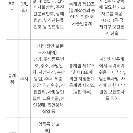
령, 우편번호, 진료
보건의료정책
복지
(년1
통계법 제18조
비지불방법, 주진
에 필요한 기초
부
회)
(통계작성의 승
단분류번호, 상해
자료를 제공
인)에 의한 국
원인, 부진단분류
- OECD등 국
가승인통계
번호 등 진료정보
제기구 보건통
계 산출
［사망원인 보완
조사 내역］
성명, 주민등록번
사망원인통계
호, 주소, 사망일
통계법 제17조
에서 누락되기
자, 사망시간, 분만
및 제18조에
쉬운 영아사망,
통계
수시
방법, 주수, 체중,
의한 지정통계
임산부사망, 사
청
신장, 임신횟수, 산
통계법 제32조
산에 대한 사망
전관리, 사망원인
(응답의무)
원인 보완조사
질환, 교육수준, 혼
를 위해
인상태, 흡연상태,
직업 등
［암등록 신고내
역］