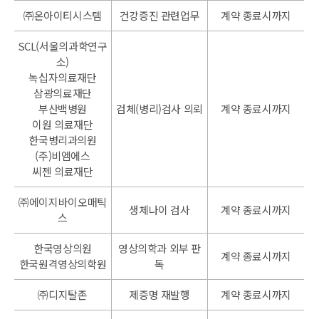
㈜온아이티시스템
건강증진 관련업무
계약 종료시까지
SCL(서울의과학연구
소)
녹십자의료재단
삼광의료재단
부산백병원
검체(병리)검사 의뢰
계약 종료시까지
이원 의료재단
한국병리과의원
(주)비엠에스
씨젠 의료재단
㈜에이지바이오매틱
생체나이 검사
계약 종료시까지
스
한국영상의원
영상의학과 외부 판
계약 종료시까지
한국원격영상의학원
독
㈜디지탈존
제증명 재발행
계약 종료시까지