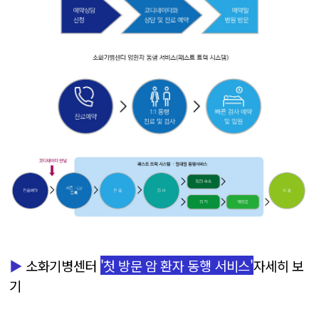
▶
소화기병센터
'첫 방문 암 환자 동행 서비스'
자세히 보
기