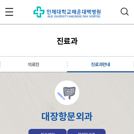
진료과
의료진
진료과안내
대장항문외과