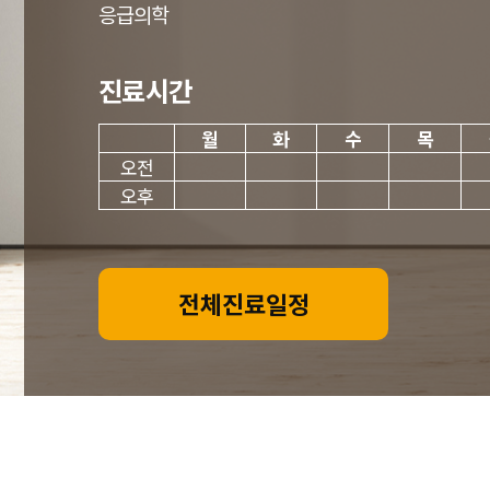
응급의학
진료시간
월
화
수
목
오전
오후
전체진료일정