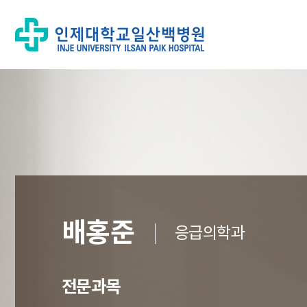
배홍준
응급의학과
전문과목