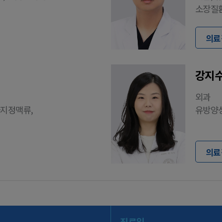
소장질환
의료
강지수
외과
하지정맥류,
유방양성
의료
진료일