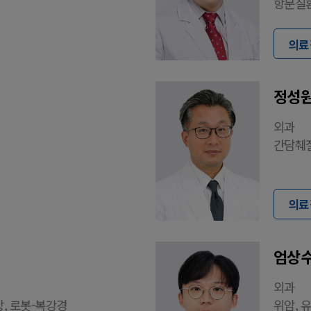
항문질환
의료
정성원
외과
간담췌질
의료
엄상수
외과
장, 로봇-복강경
위암, 