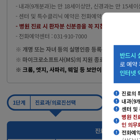
- 내과(9개분과)는 만 18세이상만, 신경과는 만 15세
- 센터 및 특수클리닉 예약은 전화예약센터(031-910-
- 병원 진료 시 환자분 신분증을 꼭 지참하시기 바랍니다
- 전화예약센터 : 031-910-7000
※ 개명 또는 자녀 등의 실명인증 등록은
[사이렌24>실
반드시 
※ 마이크로소프트사(MS)의 지원 종료로 '인터넷 익스
로 예약
※ 크롬, 엣지, 사파리, 웨일 등 보안이 지원되는 최신
인터넷 
진료의 
내과(9
1단계
진료과/의료진선택
2단계
센터 및
병원 진
인 의무
진료과 선택
전화예약센