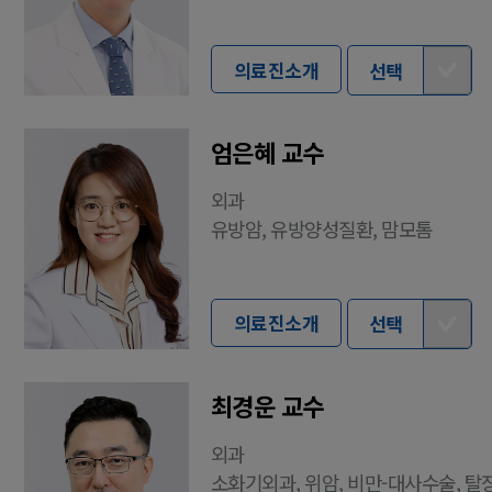
의료진소개
선택
엄은혜 교수
외과
유방암, 유방양성질환, 맘모톰
의료진소개
선택
최경운 교수
외과
소화기외과, 위암, 비만-대사수술, 탈