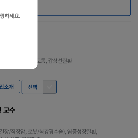
진행하세요.
 교수
 유방양성질환, 맘모톰, 갑상선질환
진소개
선택
 교수
결장/직장암, 로봇/복강경수술), 염증성장질환,