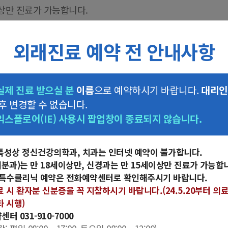
이상만 진료가 가능합니다.
7000)로 직접 통화 후 예약하시기 바랍니다.
.(24.5.20부터 의료기관 본인확인 의무화 시행)
외래진료 예약 전 안내사항
에서 진행하세요.
명등록 바로가기]
실제 진료 받으실 분
이름
으로 예약하시기 바랍니다.
대리인
플로러(IE)'에서는 온라인 예약이 제한됩니다.
 후 변경할 수 없습니다.
 웹 브라우저를 사용하시기 바랍니다.
익스플로어(IE) 사용시 팝업창이 종료되지 않습니다.
특성상 정신건강의학과, 치과는 인터넷 예약이 불가합니다.
개분과)는 만 18세이상만, 신경과는 만 15세이상만 진료가 가능합
실명인증
3단계
날짜/진료시간선
 특수클리닉 예약은 전화예약센터로 확인해주시기 바랍니다.
료 시 환자분 신분증을 꼭 지참하시기 바랍니다.(24.5.20부터 의
화 시행)
터 031-910-7000