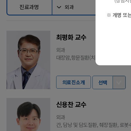
(상담시간: 평일
진료과명
※ 개명 또
최평화 교수
외과
대장암,항문질환(치핵,치루,치열)
의료진소개
선택
신용찬 교수
외과
간, 담낭 및 담도질환, 췌장질환, 로봇