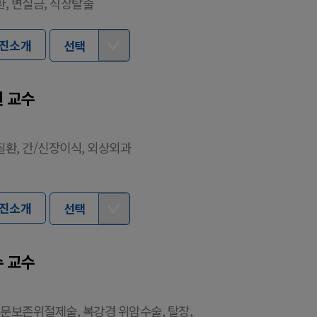
, 변실금, 직장탈출
진소개
선택
 교수
환, 간/신장이식, 외상외과
진소개
선택
 교수
유문보존위절제술, 복강경 위암수술, 탈장,