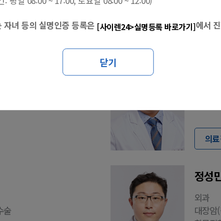
 08:00 ~ 17:00, 토요일 08:00 ~ 12:00)
는 자녀 등의 실명인증 등록은
에서 
[사이렌24>실명등록 바로가기]
김재일
닫기
외과
유방암,
의료
정성민
외과
수술
대장암(