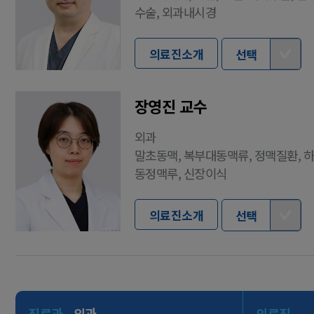
수술, 외과내시경
의료진소개
선택
장영진 교수
외과
말초동맥, 복부대동맥류, 정맥질환, 
동정맥루, 신장이식
의료진소개
선택
진료과
외과
의료진