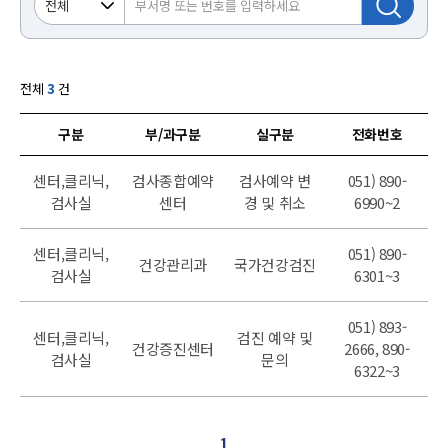
전체
3
건
구분
부/과구분
실구분
전화번호
센터,클리닉,
검사종합예약
검사예약 변
051) 890-
검사실
센터
경 및 취소
6990~2
센터,클리닉,
051) 890-
건강관리과
국가건강검진
검사실
6301~3
051) 893-
센터,클리닉,
검진 예약 및
건강증진센터
2666, 890-
검사실
문의
6322~3
1