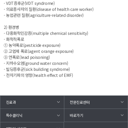
- VDT증후군(VDT syndrome)
- 의료종사자의 질환(disease of health care worker)
- 농업관련 질환(agriculture-related disorder)
2) 환경병
- 다중화학민감증(multiple chemical sensitivity)
- 화학적폭로
① 농약폭로(pesticide exposure)
② 고엽제 폭로(agent orange exposure)
③ 연폭로(lead poisoning)
- 지하수오염(ground water concern)
- 빌딩증후군(sick building syndrome)
- 전자기파의 영향(health effect of EMF)
진료과
전문진료센터
바로가기
특수클리닉