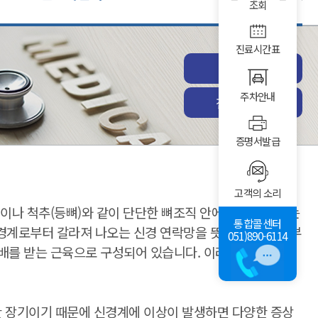
조회
진료시간표
진료예약
주차안내
전체진료과
증명서발급
고객의 소리
이나 척추(등뼈)와 같이 단단한 뼈조직 안에 보호받고 있는
통합콜센터
추신경계로부터 갈라져 나오는 신경 연락망을 뜻하는데, 머리 부
051)890-6114
지배를 받는 근육으로 구성되어 있습니다. 이러한 신경계에
한 장기이기 때문에 신경계에 이상이 발생하면 다양한 증상