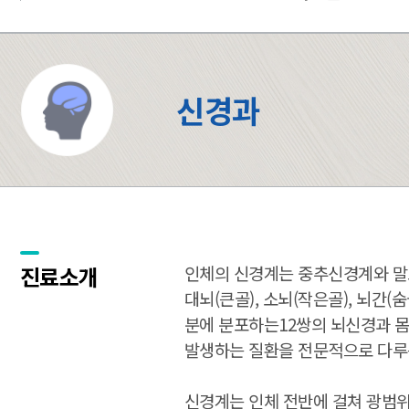
신경과
진료소개
인체의 신경계는 중추신경계와 말초
대뇌(큰골), 소뇌(작은골), 뇌간
분에 분포하는12쌍의 뇌신경과 몸
발생하는 질환을 전문적으로 다루
신경계는 인체 전반에 걸쳐 광범