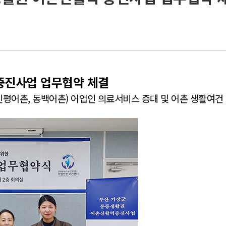
증진사업 업무협약 체결
 신평어촌, 동백어촌) 어업인 의료서비스 증대 및 어촌 생활여