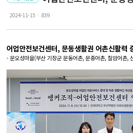
2024-11-15
839
어업안전보건센터, 문동생활권 어촌신활력 
- 문오성마을(부산 기장군 문동어촌, 문중어촌, 칠암어촌,