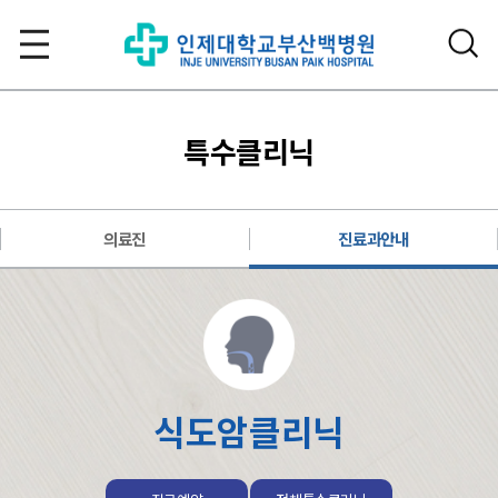
특수클리닉
의료진
진료과안내
식도암클리닉