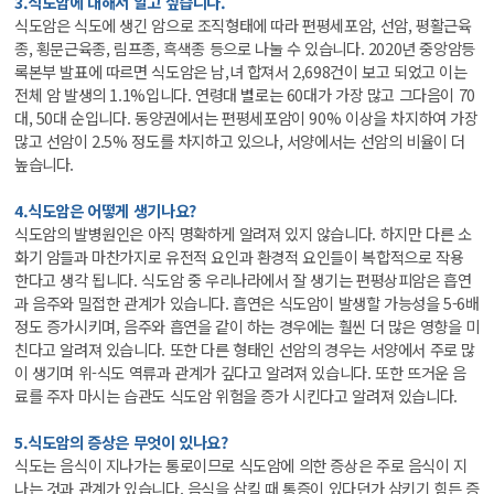
3.식도암에 대해서 알고 싶습니다.
식도암은 식도에 생긴 암으로 조직형태에 따라 편평세포암, 선암, 평활근육
종, 횡문근육종, 림프종, 흑색종 등으로 나눌 수 있습니다. 2020년 중앙암등
록본부 발표에 따르면 식도암은 남,녀 합져서 2,698건이 보고 되었고 이는
전체 암 발생의 1.1%입니다. 연령대 별로는 60대가 가장 많고 그다음이 70
대, 50대 순입니다. 동양권에서는 편평세포암이 90% 이상을 차지하여 가장
많고 선암이 2.5% 정도를 차지하고 있으나, 서양에서는 선암의 비율이 더
높습니다.
4.식도암은 어떻게 생기나요?
식도암의 발병원인은 아직 명확하게 알려져 있지 않습니다. 하지만 다른 소
화기 암들과 마찬가지로 유전적 요인과 환경적 요인들이 복합적으로 작용
한다고 생각 됩니다. 식도암 중 우리나라에서 잘 생기는 편평상피암은 흡연
과 음주와 밀접한 관계가 있습니다. 흡연은 식도암이 발생할 가능성을 5-6배
정도 증가시키며, 음주와 흡연을 같이 하는 경우에는 훨씬 더 많은 영향을 미
친다고 알려져 있습니다. 또한 다른 형태인 선암의 경우는 서양에서 주로 많
이 생기며 위-식도 역류과 관계가 깊다고 알려져 있습니다. 또한 뜨거운 음
료를 주자 마시는 습관도 식도암 위험을 증가 시킨다고 알려져 있습니다.
5.식도암의 증상은 무엇이 있나요?
식도는 음식이 지나가는 통로이므로 식도암에 의한 증상은 주로 음식이 지
나는 것과 관계가 있습니다. 음식을 삼킬 때 통증이 있다던가 삼키기 힘든 증