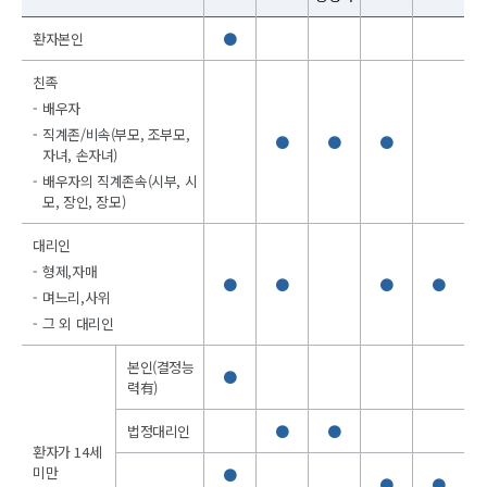
환자본인
●
친족
배우자
직계존/비속(부모, 조부모,
●
●
●
자녀, 손자녀)
배우자의 직계존속(시부, 시
모, 장인, 장모)
대리인
형제,자매
●
●
●
●
며느리,사위
그 외 대리인
본인(결정능
●
력有)
법정대리인
●
●
환자가 14세
미만
●
●
●