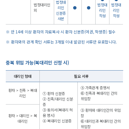
법정대
법정대리인
법정대
법정대
리인
●
●
외
리인
리인
신분증
작성
작성
사본
만 14세 이상 환자의 자료복사 시 환자 신분증(여권, 학생증) 필수
환자와의 관계 확인 서류는 3개월 이내 발급된 서류만 유효합니다.
중복 위임 가능(복대리인 신청 시)
대리인 형태
필요 서류
⑤ 가족관계 증명서
환자 > 친족 > 복대
⑥ 친족과 복대리인 간의
① 환자 신분증
리인
위임장
② 친족/대리인 신분
증
③ 동의서(복대리 허
⑤ 환자와 대리인간의 위임
용 명시)
환자 > 대리인 > 복
장
④ 복대리인 신분증
대리인
⑥ 대리인과 복대리인 간의
위임장