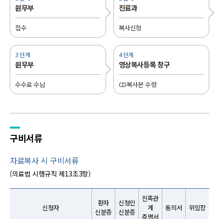
원무부
진료과
접수
복사신청
3 단계
4 단계
원무부
영상복사등록 창구
수수료 수납
CD복사본 수령
구비서류
자료복사 시 구비서류
(의료법 시행규칙 제13조3항)
친족관
환자
신청인
신청자
계
동의서
위임장
신분증
신분증
증명서