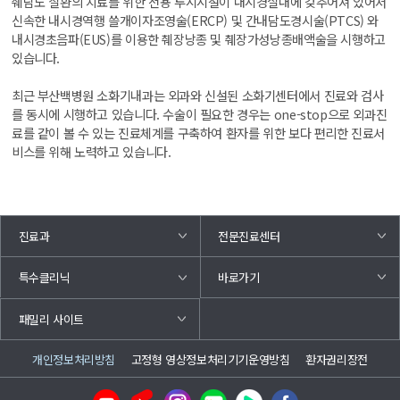
췌담도 질환의 치료를 위한 전용 투시시설이 내시경실내에 갖추어져 있어서
신속한 내시경역행 쓸개이자조영술(ERCP) 및 간내담도경시술(PTCS) 와
내시경초음파(EUS)를 이용한 췌장낭종 및 췌장가성낭종배액술을 시행하고
있습니다.
최근 부산백병원 소화기내과는 외과와 신설된 소화기센터에서 진료와 검사
를 동시에 시행하고 있습니다. 수술이 필요한 경우는 one-stop으로 외과진
료를 같이 볼 수 있는 진료체계를 구축하여 환자를 위한 보다 편리한 진료서
비스를 위해 노력하고 있습니다.
진료과
전문진료센터
바로가기
특수클리닉
패밀리 사이트
개인정보처리방침
고정형 영상정보처리기기운영방침
환자권리장전