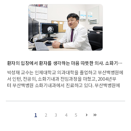
와 지시를 내리는 집도의의 나지막한 목소리를 제외하고는 너
무나 고요해서 긴장감으로 숨이 막힐 듯한 수술실 분위기, 완전
히 멈춰서 다시는 돌아오지 못할 것 같던 환자의 심장이 다
시 힘차게 뛰기 시작하면서 의료진들이 동시에 안도의 한숨
을 쉬는 장면들은 저에게 신선한 충격과 함께 감명을 주었고 오
랜 시간이 지난 지금도 그 때의 진한 감동은 잊혀지지가 않습니
다.그 이후 심장혈관흉부외과 의사가 되기로 마음을 굳혔고, 조
광현 교수님의 제자가 되어 열심히 수련을 받아 현재는 은사님
의 뒤를 이어가고 있습니다.
환자의 입장에서 환자를 생각하는 마음 따뜻한 의사. 소화기내과 박성재 교수
박성재 교수는 인제대학교 의과대학을 졸업하고 부산백병원에
서 인턴, 전공의, 소화기내과 전임과정을 마쳤고, 2004년부
터 부산백병원 소화기내과에서 진료하고 있다. 부산백병원에
서 감염관리실장을 맡았으며, 현재는 임상시험센터장, QI실장
을 맡고 있다. 대외적으로는 대한간학회와 대한간암학회에
서 편집위원, 부산·울산·경남(이하 부울경) 내과학회 확술이
사, 부울경 간학회 학술이사, 총무이사를 역임하였으며, 현재
1
2
3
4
5
는 대한간학회 평의원, 부울경 간학회 수석부회장을 맡고 있
다.