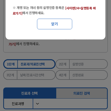
비자검진 문의 : 051-797-0371, 0372 (단, 비자검진은 온라인
※ 개명 또는 자녀 등의 실명인증 등록은
[사이렌24>실명등록 바
예약도 가능)
에서 진행하세요.
로가기]
병원 방문 시, 반드시 신분증을 지참해 주시기 바랍니다.
닫기
(2024.05.20 국민건강보험법 개정)
※ 개명 또는 자녀 등의 실명인증 등록은
[사이렌24>실명등록 바로
에서 진행하세요.
가기]
1단계
진료과/의료진선택
2단계
실명인증
3단계
날짜/진료시간선택
4단계
신청완료
진료과 선택
의료진 검색
진료과명