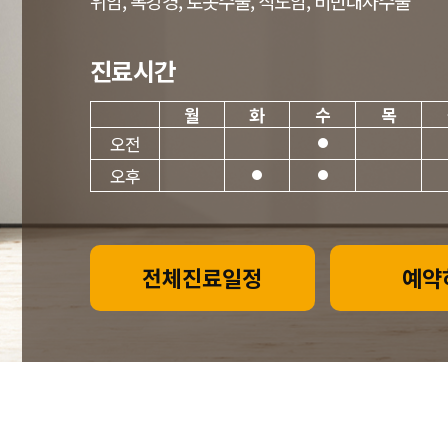
위암, 복강경, 로봇수술, 식도암, 비만대사수술
진료시간
월
화
수
목
오전
오후
전체진료일정
예약