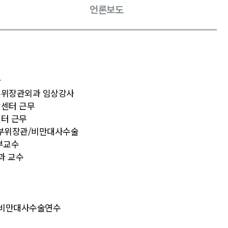
언론보도
사
부위장관외과 임상강사
센터 근무
터 근무
상부위장관/비만대사수술
부교수
과 교수
iwan-비만대사수술연수