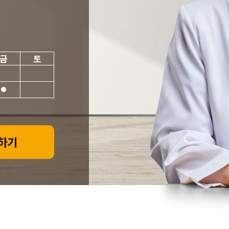
금
토
하기