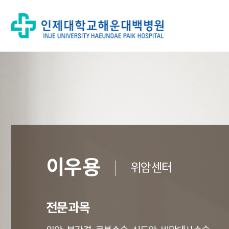
이우용
위암센터
전문과목