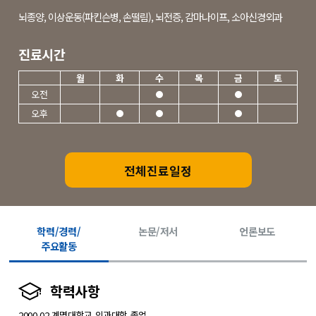
뇌종양, 이상운동(파킨슨병, 손떨림), 뇌전증, 감마나이프, 소아신경외과
진료시간
월
화
수
목
금
토
오전
오후
전체진료일정
학력/경력/
논문/저서
언론보도
주요활동
학력사항
2000.02 계명대학교 의과대학 졸업