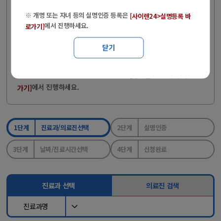
비자검진 문의 : 051-797-0371, 0372 (단, 비자검진은 온라인
※ 개명 또는 자녀 등의 실명인증 등록은
[사이렌24>실명등록 바
예약도 가능)
에서 진행하세요.
로가기]
병원 방문 시, 반드시 신분증을 지참해 주시기 바랍니다.
닫기
(2024.05.20 국민건강보험법 개정)
※ 개명 또는 자녀 등의 실명인증 등록은
[사이렌24>실명등록 바로
에서 진행하세요.
가기]
1단계
진료과/의료진선택
2단계
실명인증
3단계
날짜/진료시간선택
4단계
신청완료
진료과 선택
의료진 검색
진료과명