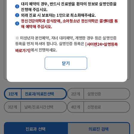
(주말·공휴일 제외)
대리 예약의 경우, 반드시 진료받을 환자의 정보로 실명인증을
진행해 주십시오.
- 당일 외래 진료를 원하는 경우에는 콜센터로 전화문의 후 방문해주
외래 진료 시 보호자는 1인으로 최소화해주세요.
시기 바랍니다.
정신건강의학과 섭식장애, 소아청소년 정신의학
은 콜센터를 통
- 전화예약 : 051-890-6114
해 예약해 주십시오.
- 상담시간 : 평일(08:00~17:00), 토요일(08:00~12:00)
※ 미성년자 본인예약, 자녀 대리예약, 개명한 경우 등은 실명인증
등록을 먼저 하셔야 합니다. 실명인증 등록은
[사이렌24>실명등록
※ 미성년자 본인예약, 자녀 대리예약, 개명한 경우 등은 실명인증
에서 진행하세요.
바로가기]
등록을 먼저 하셔야 합니다.
※ 실명인증 등록은
에서 진행하세
[사이렌24>실명등록 바로가기]
닫기
요.
1단계
진료과/의료진선택
2단계
실명인증
3단계
날짜/진료시간선택
4단계
신청완료
진료과 선택
의료진 검색