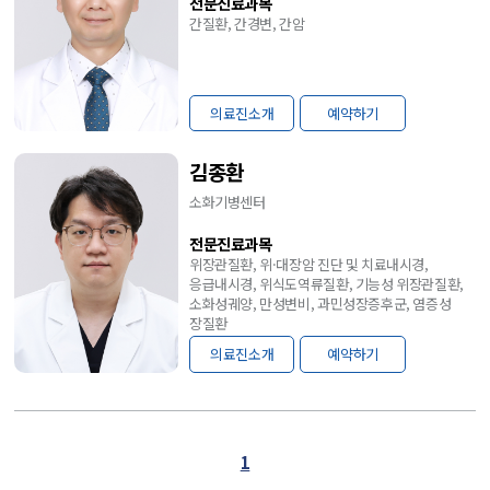
전문진료과목
간질환, 간경변, 간암
의료진소개
예약하기
김종환
소화기병센터
전문진료과목
위장관질환, 위·대장암 진단 및 치료내시경,
응급내시경, 위식도역류질환, 기능성 위장관질환,
소화성궤양, 만성변비, 과민성장증후군, 염증성
장질환
의료진소개
예약하기
1