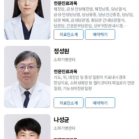
전문진료과목
췌장암, 급성·만성췌장염, 췌장낭종, 담낭결석,
급성·만성담낭염, 담낭용종, 담낭선근종증, 담낭암,
담관 폐쇄, 급성담관염, 총담관·간내담관결석,
담관암, 간분문부담관암, 상부위장관내시경,
대장내시경, 치료내시경(내시경역행담췌관 조영술;
의료진소개
예약하기
총담관결석제거술, 담관·췌관스텐트삽입술/내시경
초음파; 세침흡인술, 세침조직검사,
가성낭종배액술/스파이글래스, 내시경용종절제술)
정성원
소화기병센터
전문진료과목
식도, 위, 대장암 및 종양 질환의 치료내시경과
항암치료, 소화성궤양 등 헬리코박터 파일로리 연관
질환, 기능성위장관질환
의료진소개
예약하기
나성균
소화기병센터