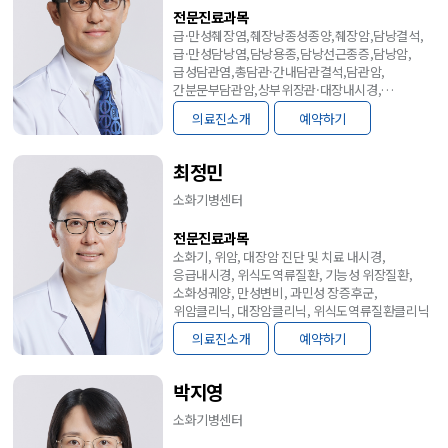
전문진료과목
급·만성췌장염,췌장낭종성종양,췌장암,담낭결석,
급·만성담낭염,담낭용종,담낭선근종증,담낭암,
급성담관염,총담관·간내담관결석,담관암,
간분문부담관암,상부위장관·대장내시경,
치료내시경(내시경역행담췌관조영술;
의료진소개
예약하기
총담관결석제거술,담관·췌관스텐트삽입술/
내시경초음파;세침흡인술,세침조직검사,
가성낭종배액술/스파이글래스/
최정민
내시경점막하박리술,내시경용종절제술,
풍선확장술)
소화기병센터
전문진료과목
소화기, 위암, 대장암 진단 및 치료 내시경,
응급내시경, 위식도역류질환, 기능성 위장질환,
소화성궤양, 만성변비, 과민성 장증후군,
위암클리닉, 대장암클리닉, 위식도역류질환클리닉
의료진소개
예약하기
박지영
소화기병센터