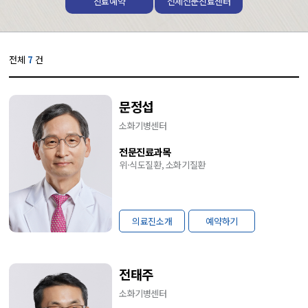
진료예약
전체전문진료센터
전체
7
건
문정섭
소화기병센터
전문진료과목
위·식도질환, 소화기질환
의료진소개
예약하기
전태주
소화기병센터