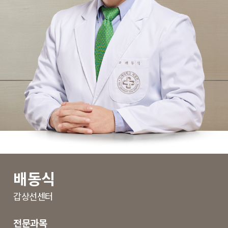
배동식
갑상선센터
전문과목