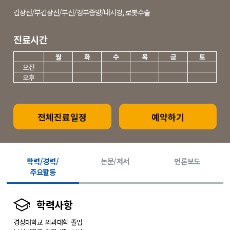
갑상선/부갑상선/부신/경부종양/내시경, 로봇수술
진료시간
월
화
수
목
금
토
오전
오후
전체진료일정
예약하기
학력/경력/
논문/저서
언론보도
주요활동
학력사항
경상대학교 의과대학 졸업