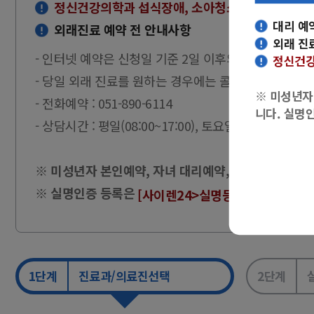
정신건강의학과 섭식장애, 소아청소년 정신의학은 
대리 예
외래진료 예약 전 안내사항
외래 진
- 인터넷 예약은 신청일 기준 2일 이후의 진료부터 예약
정신건강
- 당일 외래 진료를 원하는 경우에는 콜센터로 전화문
※ 미성년자
- 전화예약 : 051-890-6114
니다. 실명
- 상담시간 : 평일(08:00~17:00), 토요일(08:00~12:00)
※ 미성년자 본인예약, 자녀 대리예약, 개명한 경우 등
※ 실명인증 등록은
에
[사이렌24>실명등록 바로가기]
1단계
진료과/의료진선택
2단계