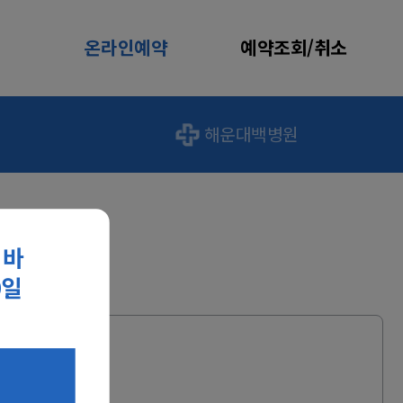
온라인예약
예약조회/취소
해운대백병원
 바
0일