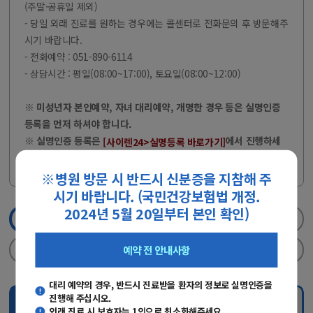
(주말·공휴일 제외)
- 당일 외래 진료를 원하는 경우에는 콜센터로 전화문의 후 방문해주
시기 바랍니다.
- 전화예약 : 051-890-6114
- 상담시간 : 평일(08:00~17:00), 토요일(08:00~12:00)
※ 미성년자 본인예약, 자녀 대리예약, 개명한 경우 등은 실명인증
등록을 먼저 하셔야 합니다.
※ 실명인증 등록은
에서 진행하세
[사이렌24>실명등록 바로가기]
요.
※병원 방문 시 반드시 신분증을 지참해 주
시기 바랍니다. (국민건강보험법 개정.
2024년 5월 20일부터 본인 확인)
1단계
진료과/의료진선택
2단계
실명인증
예약 전 안내사항
3단계
날짜/진료시간선택
4단계
신청완료
대리 예약의 경우, 반드시 진료받을 환자의 정보로 실명인증을
진행해 주십시오.
진료과 선택
의료진 검색
외래 진료 시 보호자는 1인으로 최소화해주세요.