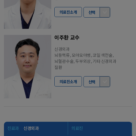
의료진소개
선택
이주환 교수
신경외과
뇌동맥류, 모야모야병, 코일 색전술,
뇌혈관수술, 두부외상, 기타 신경외과
질환
의료진소개
선택
진료과
신경외과
의료진