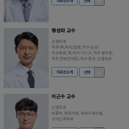
의료진소개
선택
팽성화 교수
신경외과
척추(목,허리)질환, 척수 손상(
척수병증, 목,허리 디스크, 척추 협착증,
척추 전방전위증),척수 종양, 신경외상
의료진소개
선택
이근수 교수
신경외과
뇌종양, 항암치료, 뇌내시경수술,
소아신경외과