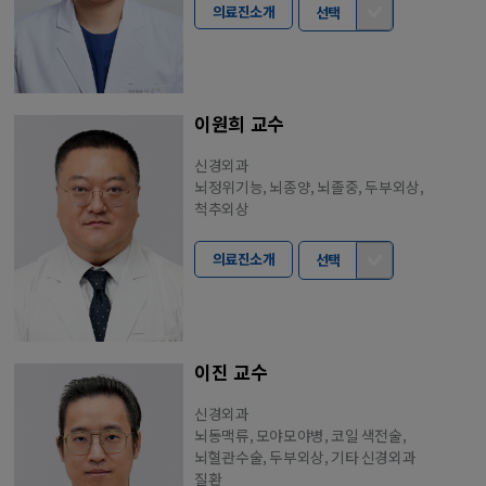
의료진소개
선택
이원희 교수
신경외과
뇌정위기능, 뇌종양, 뇌졸중, 두부외상,
척추외상
의료진소개
선택
이진 교수
신경외과
뇌동맥류, 모야모야병, 코일 색전술,
뇌혈관수술, 두부외상, 기타 신경외과
질환