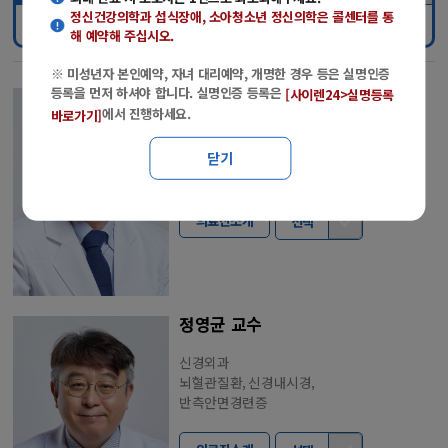
정신건강의학과 섭식장애, 소아청소년 정신의학
은 콜센터를 통
진료과명
해 예약해 주십시오.
※ 미성년자 본인예약, 자녀 대리예약, 개명한 경우 등은 실명인증
등록을 먼저 하셔야 합니다. 실명인증 등록은
김무성 교수
[사이렌24>실명등록
에서 진행하세요.
바로가기]
신경외과
두통,감마나이프(무혈뇌)수술,뇌종양,
닫기
파킨슨병,뇌졸중
의료진소개
선택
정영균 교수
신경외과
뇌혈관질환, 신경내시경,
반측안면경련증