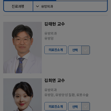
진료과명
김태현 교수
유방외과
유방암
의료진소개
선택
김희연 교수
유방외과
유방암, 유방양성 질환, 로봇수술
의료진소개
선택