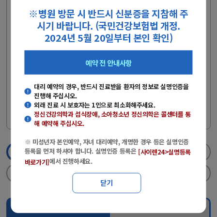
(주말·공휴일 제외)
※병원 방문 시 반드시 신분증을 지참해 주
- 당일 외래 진료를 원하는 경우에는 콜센터로 전화문의 후 방문해주
시기 바랍니다. (국민건강보험법 개정.
시기 바랍니다.
2024년 5월 20일부터 본인 확인)
- 전화예약 : 051-890-6114
- 상담시간 : 평일(08:00~17:00), 토요일(08:00~12:00)
예약 전 안내사항
※ 미성년자 본인예약, 자녀 대리예약, 개명한 경우 등은 실명인증
등록을 먼저 하셔야 합니다.
대리 예약의 경우, 반드시 진료받을 환자의 정보로 실명인증을
진행해 주십시오.
※ 실명인증 등록은
에서 진행하세
[사이렌24>실명등록 바로가기]
외래 진료 시 보호자는 1인으로 최소화해주세요.
요.
정신건강의학과 섭식장애, 소아청소년 정신의학
은 콜센터를 통
해 예약해 주십시오.
※ 미성년자 본인예약, 자녀 대리예약, 개명한 경우 등은 실명인증
등록을 먼저 하셔야 합니다. 실명인증 등록은
[사이렌24>실명등록
1단계
진료과/의료진선택
2단계
실명인증
에서 진행하세요.
바로가기]
3단계
날짜/진료시간선택
4단계
신청완료
닫기
진료과 선택
의료진 검색