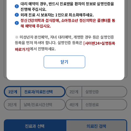
(주말·공휴일 제외)
대리 예약의 경우, 반드시 진료받을 환자의 정보로 실명인증을
진행해 주십시오.
- 당일 외래 진료를 원하는 경우에는 콜센터로 전화문의 후 방문해주
외래 진료 시 보호자는 1인으로 최소화해주세요.
시기 바랍니다.
정신건강의학과 섭식장애, 소아청소년 정신의학
은 콜센터를 통
- 전화예약 : 051-890-6114
해 예약해 주십시오.
- 상담시간 : 평일(08:00~17:00), 토요일(08:00~12:00)
※ 미성년자 본인예약, 자녀 대리예약, 개명한 경우 등은 실명인증
등록을 먼저 하셔야 합니다. 실명인증 등록은
[사이렌24>실명등록
※ 미성년자 본인예약, 자녀 대리예약, 개명한 경우 등은 실명인증
에서 진행하세요.
바로가기]
등록을 먼저 하셔야 합니다.
※ 실명인증 등록은
에서 진행하세
[사이렌24>실명등록 바로가기]
닫기
요.
1단계
진료과/의료진선택
2단계
실명인증
3단계
날짜/진료시간선택
4단계
신청완료
진료과 선택
의료진 검색