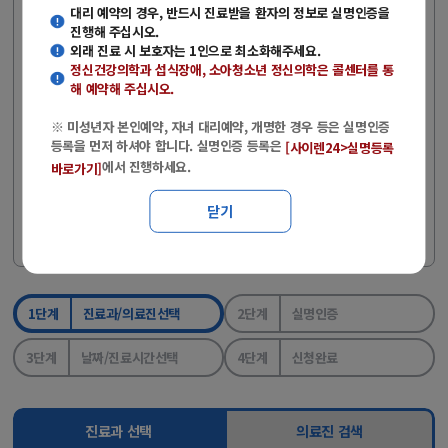
(주말·공휴일 제외)
대리 예약의 경우, 반드시 진료받을 환자의 정보로 실명인증을
진행해 주십시오.
- 당일 외래 진료를 원하는 경우에는 콜센터로 전화문의 후 방문해주
외래 진료 시 보호자는 1인으로 최소화해주세요.
시기 바랍니다.
정신건강의학과 섭식장애, 소아청소년 정신의학
은 콜센터를 통
- 전화예약 : 051-890-6114
해 예약해 주십시오.
- 상담시간 : 평일(08:00~17:00), 토요일(08:00~12:00)
※ 미성년자 본인예약, 자녀 대리예약, 개명한 경우 등은 실명인증
등록을 먼저 하셔야 합니다. 실명인증 등록은
[사이렌24>실명등록
※ 미성년자 본인예약, 자녀 대리예약, 개명한 경우 등은 실명인증
에서 진행하세요.
바로가기]
등록을 먼저 하셔야 합니다.
※ 실명인증 등록은
에서 진행하세
[사이렌24>실명등록 바로가기]
닫기
요.
1단계
진료과/의료진선택
2단계
실명인증
3단계
날짜/진료시간선택
4단계
신청완료
진료과 선택
의료진 검색