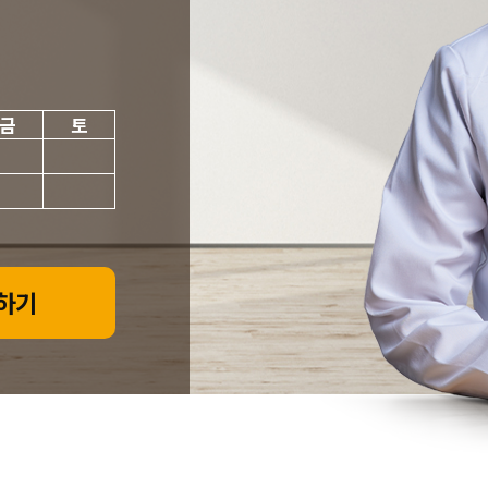
금
토
하기