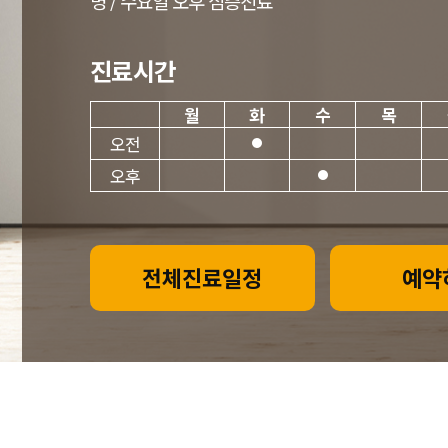
병 / 수요일 오후 심층진료
진료시간
월
화
수
목
오전
오후
전체진료일정
예약