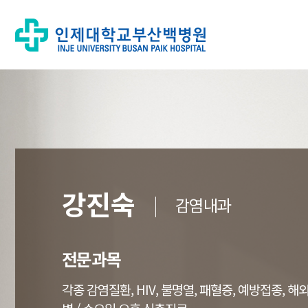
강진숙
감염내과
전문과목
각종 감염질환, HIV, 불명열, 패혈증, 예방접종, 