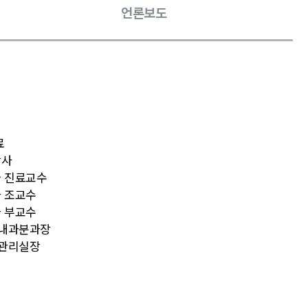
언론보도
료
강사
 진료교수
 조교수
 부교수
염내과분과장
염관리실장