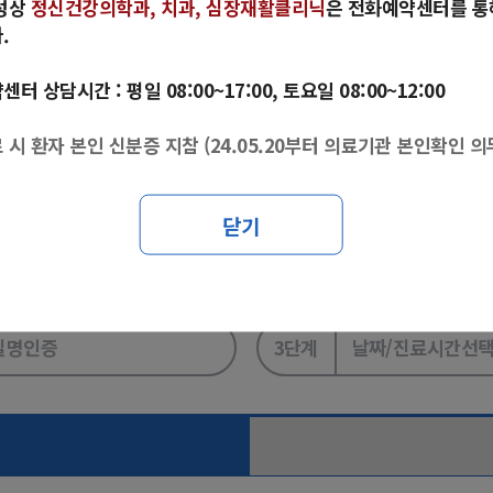
성상
정신건강의학과, 치과, 심장재활클리닉
은 전화예약센터를 통
예약센터(☎1661-3100)로 연락주시기 바랍니다.
.
터 상담시간 : 평일 08:00~17:00, 토요일 08:00~12:00
니다. (24.05.20부터 의료기관 본인확인 의무화 시행)
 시 환자 본인 신분증 지참 (24.05.20부터 의료기관 본인확인 의
닫기
에서 진행하세요.
실명등록 바로가기]
실명인증
3단계
날짜/진료시간선