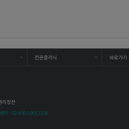
전문클리닉
바로가기
권리장전
 : 02-950-1003,1156