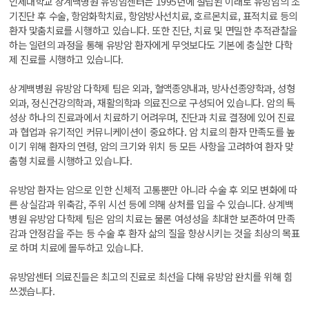
인제대학교 상계백병원 유방암센터는 1995년에 설립된 이래로 유방암의 조
기진단 후 수술, 항암화학치료, 항암방사선치료, 호르몬치료, 표적치료 등의
환자 맟춤치료를 시행하고 있습니다. 또한 진단, 치료 및 면밀한 추적관찰을
하는 일련의 과정을 통해 유방암 환자에게 무엇보다도 기본에 충실한 다학
제 진료를 시행하고 있습니다.
상계백병원 유방암 다학제 팀은 외과, 혈액종양내과, 방사선종양학과, 성형
외과, 정신건강의학과, 재활의학과 의료진으로 구성되어 있습니다. 암의 특
성상 하나의 진료과에서 치료하기 어려우며, 진단과 치료 결정에 있어 진료
과 협업과 유기적인 커뮤니케이션이 중요하다. 암 치료의 환자 만족도를 높
이기 위해 환자의 연령, 암의 크기와 위치 등 모든 사항을 고려하여 환자 맞
춤형 치료를 시행하고 있습니다.
유방암 환자는 암으로 인한 신체적 고통뿐만 아니라 수술 후 외모 변화에 따
른 상실감과 위축감, 주위 시선 등에 의해 상처를 입을 수 있습니다. 상계백
병원 유방암 다학제 팀은 암의 치료는 물론 여성성을 최대한 보존하여 만족
감과 안정감을 주는 등 수술 후 환자 삶의 질을 향상시키는 것을 최상의 목표
로 하며 치료에 몰두하고 있습니다.
유방암센터 의료진들은 최고의 진료로 최선을 다해 유방암 완치를 위해 힘
쓰겠습니다.