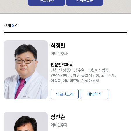
진료예약
전체진료과
전체
5
건
최정환
이비인후과
전문진료과목
난청, 만성 중이염 수술, 이명, 어지럼증,
안면신경마비, 이루, 돌발성 난청, 고막주사,
이석증, 메니에르병, 신생아 난청
의료진소개
예약하기
장진순
이비인후과