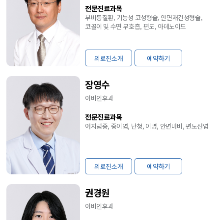
전문진료과목
부비동질환, 기능성 코성형술, 안면재건성형술,
코골이 및 수면 무호흡, 편도, 아데노이드
의료진소개
예약하기
장영수
이비인후과
전문진료과목
어지럼증, 중이염, 난청, 이명, 안면마비, 편도선염
의료진소개
예약하기
권경원
이비인후과