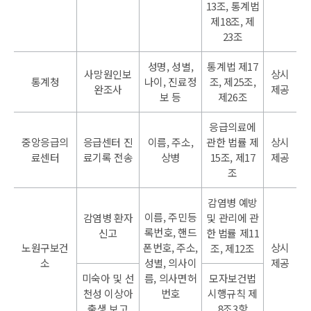
13조, 통계법
제18조, 제
23조
성명, 성별,
통계법 제17
사망원인보
상시
통계청
나이, 진료정
조, 제25조,
완조사
제공
보 등
제26조
응급의료에
중앙응급의
응급센터 진
이름, 주소,
관한 법률 제
상시
료센터
료기록 전송
상병
15조, 제17
제공
조
감염병 예방
이름, 주민등
감염병 환자
및 관리에 관
록번호, 핸드
신고
한 법률 제11
노원구보건
폰번호, 주소,
상시
조, 제12조
소
성별, 의사이
제공
미숙아 및 선
름, 의사면허
모자보건법
천성 이상아
번호
시행규칙 제
출생 보고
8조3항