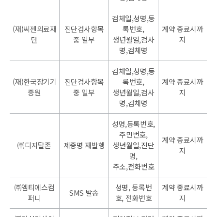
검체일,성명,등
(재)씨젠의료재
진단검사항목
록번호,
계약 종료시까
단
중 일부
생년월일,검사
지
명,검체명
검체일,성명,등
(재)한국장기기
진단검사항목
록번호,
계약 종료시까
증원
중 일부
생년월일,검사
지
명,검체명
성명,등록번호,
주민번호,
계약 종료시까
㈜디지탈존
제증명 재발행
생년월일,진단
지
명,
주소,전화번호
㈜엠티에스컴
성명, 등록번
계약 종료시까
SMS 발송
퍼니
호, 전화번호
지