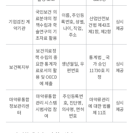
국민보건 의
이름, 주민등
료분야의 정
산업안전보
기업검진 계
록번호, 성별,
상시
책수립과 학
건법 제43조
약기관
나이, 직업,
제공
술연구의 기
제1항, 제2항
주소
초자료 활용
보건의료정
책 수립의 중
통계법 _ 국
요한 통계자
생년월일, 우
가 승인
상시
보건복지부
료로서의 활
편번호
11730호 지
제공
용 및 OECD
정
에 제출
마약류통합
주민등록번
마약류통합
마약류관리
관리 시스템
호, 진단명,
상시
정보관리센
에 대한 법률
시범사업 참
의사명, 면허
제공
터
제 11조
여
번호