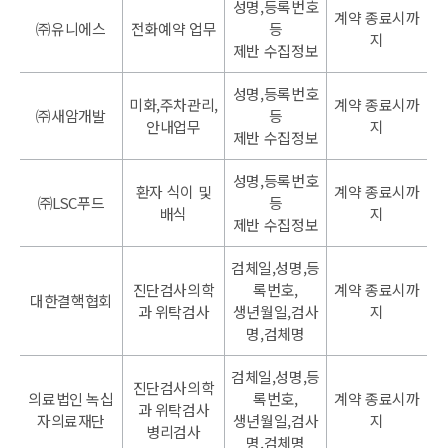
성명,등록번호
계약 종료시까
㈜유니에스
전화예약 업무
등
지
제반 수집정보
성명,등록번호
미화,주차관리,
계약 종료시까
㈜새암개발
등
안내업무
지
제반 수집정보
성명,등록번호
환자 식이 및
계약 종료시까
㈜LSC푸드
등
배식
지
제반 수집정보
검체일,성명,등
진단검사의학
록번호,
계약 종료시까
대한결핵협회
과 위탁검사
생년월일,검사
지
명,검체명
검체일,성명,등
진단검사의학
의료법인 녹십
록번호,
계약 종료시까
과 위탁검사
자의료재단
생년월일,검사
지
병리검사
명,검체명