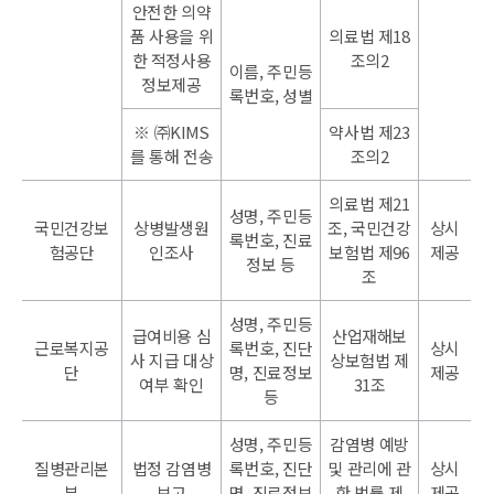
안전한 의약
품 사용을 위
의료법 제18
한 적정사용
조의2
이름, 주민등
정보제공
록번호, 성별
※ ㈜KIMS
약사법 제23
를 통해 전송
조의2
의료법 제21
성명, 주민등
국민건강보
상병발생원
조, 국민건강
상시
록번호, 진료
험공단
인조사
보험법 제96
제공
정보 등
조
성명, 주민등
급여비용 심
산업재해보
근로복지공
록번호, 진단
상시
사 지급 대상
상보험법 제
단
명, 진료정보
제공
여부 확인
31조
등
성명, 주민등
감염병 예방
질병관리본
법정 감염병
록번호, 진단
및 관리에 관
상시
부
보고
명, 진료정보
한 법률 제
제공