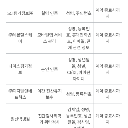
계약 종료시까
SCI평가정보㈜
실명 인증
성명, 주민번호
지
성명, 등록번
㈜레몬헬스케
모바일앱 서비
호, 휴대전화번
계약 종료시까
어
스 관리
호, 이메일, 결
지
제 관련 정보
성명, 생년월
나이스평가정
일, 성별,
계약 종료시까
본인 인증
보
CI/DI, 아이핀
지
아이디
㈜디지탈앤네
야간 전산유지
계약 종료시까
성명, 등록번호
트웍스
보수
지
검체일, 성명,
진단검사의학
등록번호, 생년
계약 종료시까
일산백병원
과 위탁검사
월일, 검사명,
지