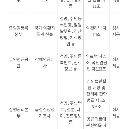
등
11조
성명, 주민등
록번호, 암원
중앙암등록
국가 암환자
암관리법 제
상시
발부위, 진단
본부
통계 산출
14조
제공
방법, 치료방
법 등
성명, 주민등
의료법 제21
국민연금공
장애연금심
상시
록번호, 진료
조, 국민연금
단
사
제공
정보 등
법 제123조
심뇌혈관질
환 예방 및
관리에 관한
법률 제2조,
성명, 주민번
제6조
질병관리본
급성심장정
호, 성별, 나
상시
부
지조사
이, 진료정보
제공
응급의료에
등
관한법률 제