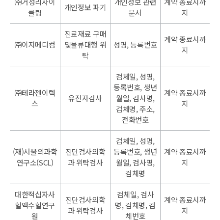
㈜거성리사이
개인정보 관련
계약 종료시까
개인정보 파기
클링
문서
지
진료재료 구매
계약 종료시까
㈜이지메디컴
및물류대행 위
성명, 등록번호
지
탁
검체일, 성명,
등록번호, 생년
㈜테라젠이텍
계약 종료시까
유전자검사
월일, 검사명,
스
지
검체명, 주소,
전화번호
검체일, 성명,
(재)서울의과학
진단검사의학
등록번호, 생년
계약 종료시까
연구소(SCL)
과 위탁검사
월일, 검사명,
지
검체명
대한적십자사
검체일, 검사
진단검사의학
계약 종료시까
혈액수혈연구
명, 검체명, 검
과 위탁검사
지
원
체번호