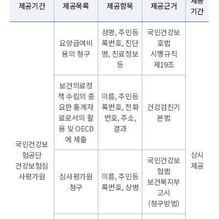
제공
제공기간
제공목록
제공항목
제공근거
기간
성명, 주민등
국민건강보
요양급여비
록번호, 진단
호법
용의 청구
명, 진료정보
시행규칙
등
제19조
보건의료정
책 수립의 중
이름, 주민등
요한 통계자
록번호, 전화
건강검진기
료로서의 활
번호, 주소,
본법
용 및 OECD
결과
에 제출
국민건강보
험공단
상시
국민건강보
건강보험심
제공
험법
사평가원
심사평가원
이름, 주민등
보건복지부
청구
록번호, 상병
고시
(청구방법)