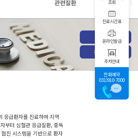
관련질환
조회
진료시간표
진료예약
온라인발급
전체진료과
주차안내
전화예약
031)910-7000
의 응급환자를 진료하며 지역
환자부터 심혈관 응급질환, 중독
 협진 시스템을 기반으로 환자