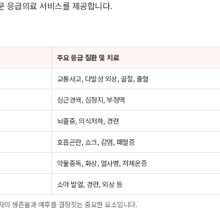
문 응급의료 서비스를 제공합니다.
주요 응급 질환 및 치료
교통사고, 다발성 외상, 골절, 출혈
심근경색, 심정지, 부정맥
뇌졸중, 의식저하, 경련
호흡곤란, 쇼크, 감염, 패혈증
약물중독, 화상, 열사병, 저체온증
소아 발열, 경련, 외상 등
자의 생존율과 예후를 결정짓는 중요한 요소입니다.