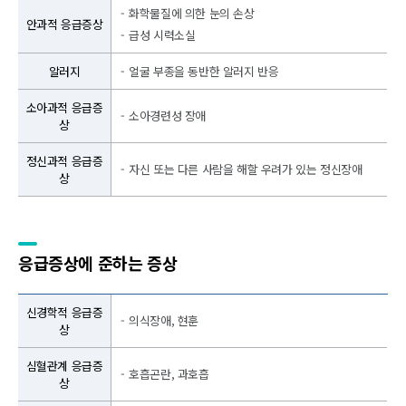
화학물질에 의한 눈의 손상
안과적 응급증상
급성 시력소실
알러지
얼굴 부종을 동반한 알러지 반응
소아과적 응급증
소아경련성 장애
상
정신과적 응급증
자신 또는 다른 사람을 해할 우려가 있는 정신장애
상
응급증상에 준하는 증상
신경학적 응급증
의식장애, 현훈
상
심혈관계 응급증
호흡곤란, 과호흡
상