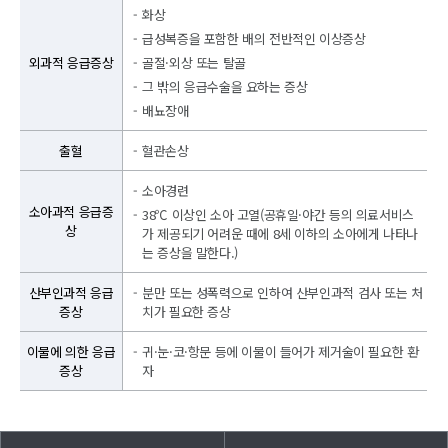
화상
급성복증을 포함한 배의 전반적인 이상증상
외과적 응급증상
골절·외상 또는 탈골
그 밖의 응급수술을 요하는 증상
배뇨장애
출혈
혈관손상
소아경련
소아과적 응급증
38℃ 이상인 소아 고열(공휴일·야간 등의 의료서비스
상
가 제공되기 어려운 때에 8세 이하의 소아에게 나타나
는 증상을 말한다.)
산부인과적 응급
분만 또는 성폭력으로 인하여 산부인과적 검사 또는 처
증상
치가 필요한 증상
이물에 의한 응급
귀·눈·코·항문 등에 이물이 들어가 제거술이 필요한 환
증상
자