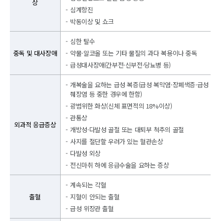
상
심계항진
박동이상 및 쇼크
심한 탈수
중독 및 대사장애
약물·알코올 또는 기타 물질의 과다 복용이나 중독
급성대사장애(간부전·신부전·당뇨병 등)
개복술을 요하는 급성 복증(급성 복막염·장폐색증·급성
췌장염 등 중한 경우에 한함)
광범위한 화상(신체 표면적의 18%이상)
관통상
외과적 응급증상
개방성·다발성 골절 또는 대퇴부 척추의 골절
사지를 절단할 우려가 있는 혈관손상
다발성 외상
전신마취 하에 응급수술을 요하는 증상
계속되는 각혈
출혈
지혈이 안되는 출혈
급성 위장관 출혈