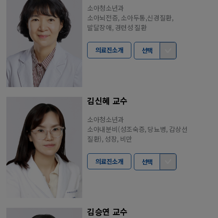
소아청소년과
소아뇌전증, 소아두통,신경질환,
발달장애, 경련성 질환
의료진소개
선택
김신혜 교수
소아청소년과
소아내분비(성조숙증, 당뇨병, 갑상선
질환), 성장, 비만
의료진소개
선택
김승연 교수