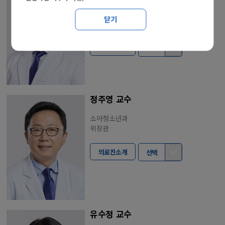
소아청소년과
[소아]천식, 알러지, 호흡기
닫기
(소아천식알러지센터)
의료진소개
선택
정주영 교수
소아청소년과
위장관
의료진소개
선택
유수정 교수