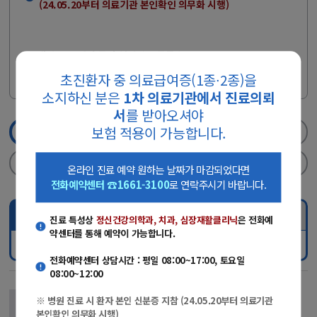
(24.05.20부터 의료기관 본인확인 의무화 시행)
※ 개명 또는 자녀 등의 실명인증 등록은
[사이렌24>실명등록 바로
에서 진행하세요.
가기]
초진환자 중 의료급여증(1종∙2종)을
소지하신 분은
1차 의료기관에서 진료의뢰
서
를 받아오셔야
보험 적용이 가능합니다.
1단계
진료과/의료진선택
2단계
실명인증
3단계
날짜/진료시간선택
4단계
신청완료
온라인 진료 예약 원하는 날짜가 마감되었다면
전화예약센터 ☎1661-3100
로 연락주시기 바랍니다.
진료과 선택
의료진 검색
진료 특성상
정신건강의학과, 치과, 심장재활클리닉
은 전화예
약센터를 통해 예약이 가능합니다.
진료과명
전화예약센터 상담시간 : 평일 08:00~17:00, 토요일
08:00~12:00
김창근 교수
※ 병원 진료 시 환자 본인 신분증 지참 (24.05.20부터 의료기관
본인확인 의무화 시행)