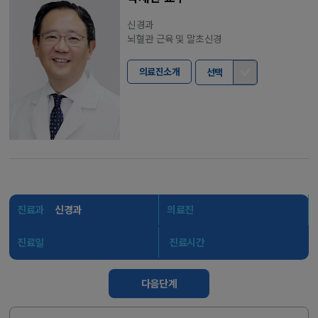
신경과
뇌혈관 근육 및 말초신경
의료진소개
선택
진료과
신경과
의료진
진료일
진료시간
다음단계