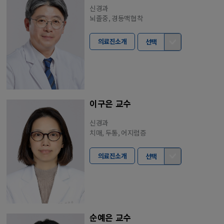
신경과
뇌졸중, 경동맥협착
의료진소개
선택
이구은 교수
신경과
치매, 두통, 어지럼증
의료진소개
선택
순예은 교수