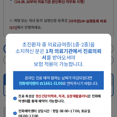
(24.05.20부터 의료기관 본인확인 의무화 시행)
※ 개명 또는 자녀 등의 실명인증 등록은
[사이렌24>실명등록 바로
에서 진행하세요.
가기]
초진환자 중 의료급여증(1종∙2종)을
1단계
진료과/의료진선택
2단계
실명인증
소지하신 분은
1차 의료기관에서 진료의뢰
서
를 받아오셔야
3단계
날짜/진료시간선택
4단계
신청완료
보험 적용이 가능합니다.
온라인 진료 예약 원하는 날짜가 마감되었다면
진료과 선택
의료진 검색
전화예약센터 ☎1661-3100
로 연락주시기 바랍니다.
진료과명
진료 특성상
정신건강의학과, 치과, 심장재활클리닉
은 전화예
약센터를 통해 예약이 가능합니다.
김정연 교수
전화예약센터 상담시간 : 평일 08:00~17:00, 토요일
08:00~12:00