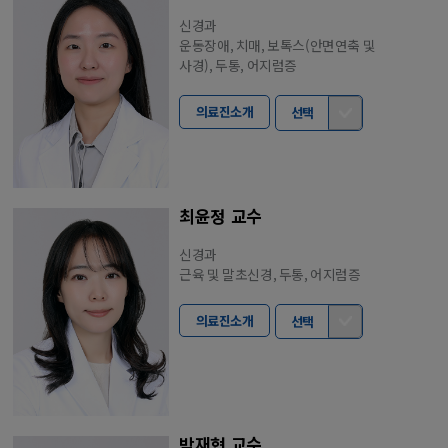
신경과
운동장애, 치매, 보톡스(안면연축 및
사경), 두통, 어지럼증
의료진소개
선택
최윤정 교수
신경과
근육 및 말초신경, 두통, 어지럼증
의료진소개
선택
박재현 교수