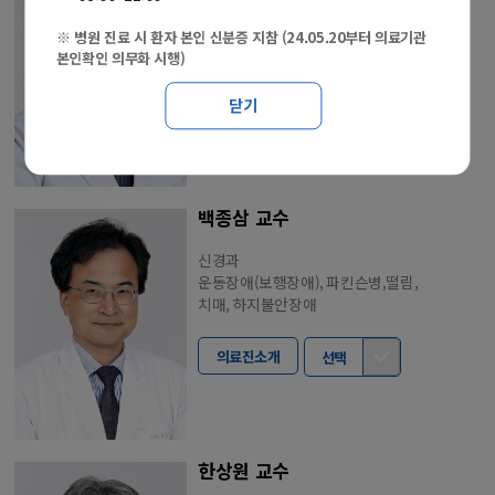
신경과
치매, 뇌전증, 뇌졸중
※ 병원 진료 시 환자 본인 신분증 지참 (24.05.20부터 의료기관
본인확인 의무화 시행)
의료진소개
선택
닫기
백종삼 교수
신경과
운동장애(보행장애), 파킨슨병,떨림,
치매, 하지불안장애
의료진소개
선택
한상원 교수