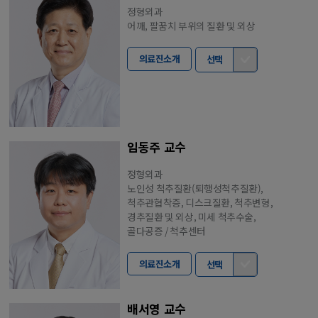
정형외과
어깨, 팔꿈치 부위의 질환 및 외상
의료진소개
선택
임동주 교수
정형외과
노인성 척추질환(퇴행성척추질환),
척추관협착증, 디스크질환, 척추변형,
경추질환 및 외상, 미세 척추수술,
골다공증 / 척추센터
의료진소개
선택
배서영 교수