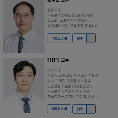
정형외과
무릎관절(인공관절, 관절경수술,
절골술), 스포츠손상(연골판,
십자인대수술), 무릎골절, 무릎외상
의료진소개
선택
김형태 교수
정형외과
관절 및 골반 골절, 대퇴골두 무혈성
괴사, 고관절 관절염, 최소침습
인공관절 치환술 (전방접근법),
인공관절 재치환술, 대퇴비구
충돌증후군, 고관절 관절경, 비구
이형성증, 비구 주위 절골술, 골다공증
의료진소개
선택