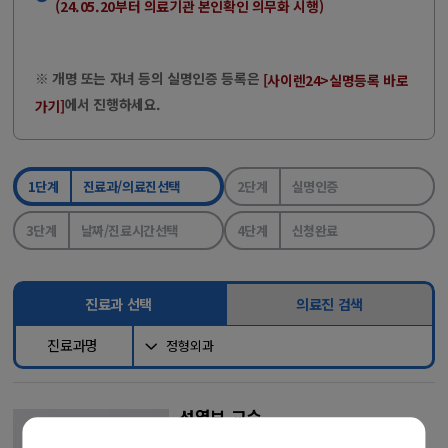
(24.05.20부터 의료기관 본인확인 의무화 시행)
※ 개명 또는 자녀 등의 실명인증 등록은
[사이렌24>실명등록 바로
에서 진행하세요.
가기]
1단계
진료과/의료진선택
2단계
실명인증
3단계
날짜/진료시간선택
4단계
신청완료
진료과 선택
의료진 검색
진료과명
성열보 교수