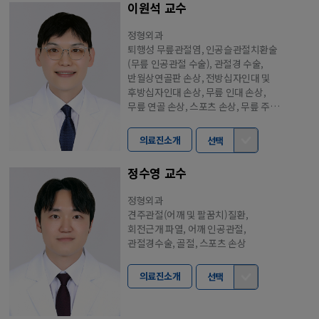
이원석 교수
정형외과
퇴행성 무릎관절염, 인공슬관절치환술
(무릎 인공관절 수술), 관절경 수술,
반월상연골판 손상, 전방십자인대 및
후방십자인대 손상, 무릎 인대 손상,
무릎 연골 손상, 스포츠 손상, 무릎 주변
골절 및 외상
의료진소개
선택
정수영 교수
정형외과
견주관절(어깨 및 팔꿈치)질환,
회전근개 파열, 어깨 인공관절,
관절경수술, 골절, 스포츠 손상
의료진소개
선택