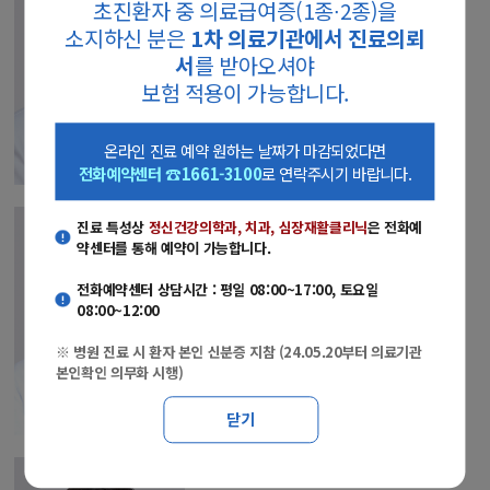
초진환자 중 의료급여증(1종∙2종)을
정형외과
고관절(엉덩이관절), 골반, 골다공증
소지하신 분은
1차 의료기관에서 진료의뢰
서
를 받아오셔야
의료진소개
선택
보험 적용이 가능합니다.
온라인 진료 예약 원하는 날짜가 마감되었다면
전화예약센터 ☎1661-3100
로 연락주시기 바랍니다.
정형진 교수
진료 특성상
정신건강의학과, 치과, 심장재활클리닉
은 전화예
약센터를 통해 예약이 가능합니다.
정형외과
발목 및 발의 변형, 관절염, 외상,
전화예약센터 상담시간 : 평일 08:00~17:00, 토요일
스포츠손상, 당뇨발 및 말초혈관 질환 /
08:00~12:00
족부족관절센터
※ 병원 진료 시 환자 본인 신분증 지참 (24.05.20부터 의료기관
본인확인 의무화 시행)
의료진소개
선택
닫기
염재광 교수