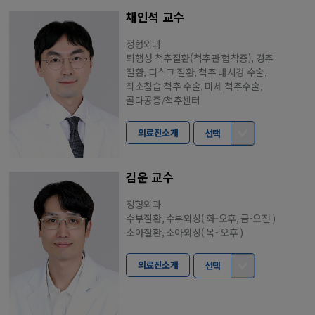
채인석 교수
정형외과
퇴행성 척추질환(척추관 협착증), 경추
질환, 디스크 질환, 척추 내시경 수술,
최소침습 척추 수술, 미세 척추수술,
골다공증/척추센터
의료진소개
선택
김운 교수
정형외과
수부질환, 수부외상( 화-오후, 금-오전 )
소아질환, 소아외상( 목- 오후 )
의료진소개
선택