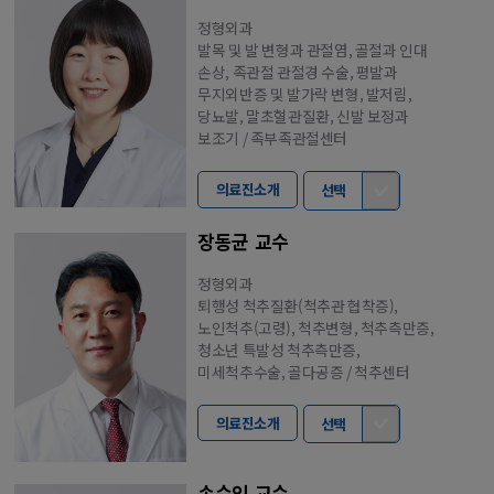
정형외과
발목 및 발 변형과 관절염, 골절과 인대
손상, 족관절 관절경 수술, 평발과
무지외반증 및 발가락 변형, 발저림,
당뇨발, 말초혈관질환, 신발 보정과
보조기 / 족부족관절센터
의료진소개
선택
장동균 교수
정형외과
퇴행성 척추질환(척추관 협착증),
노인척추(고령), 척추변형, 척추측만증,
청소년 특발성 척추측만증,
미세척추수술, 골다공증 / 척추센터
의료진소개
선택
손수인 교수