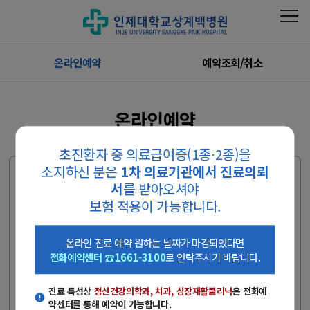
온라인예약
예약조회/취소
온라인예약
초진환자 중 의료급여증(1종∙2종)을
소지하신 분은
1차 의료기관에서 진료의뢰
외래진료 예약 전 안내사항
서
를 받아오셔야
- 진료 특성상
정신건강의학과, 치과, 심장재활클리닉
은 전화예약센
보험 적용이 가능합니다.
터를 통해 예약이 가능합니다.
온라인 진료 예약 원하는 날짜가 마감되었다면, 전화예약센터
온라인 진료 예약 원하는 날짜가 마감되었다면
(☎1661-3100)로 연락주시기 바랍니다.
전화예약센터 ☎1661-3100
로 연락주시기 바랍니다.
(상담시간 : 평일 08:00~17:00, 토요일 08:00~12:00)
진료 특성상
정신건강의학과, 치과, 심장재활클리닉
은 전화예
병원 진료 시 환자 본인 신분증을 꼭 지참하시기 바랍니다.
약센터를 통해 예약이 가능합니다.