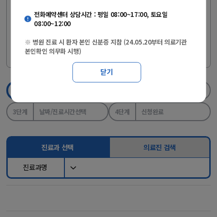
(24.05.20부터 의료기관 본인확인 의무화 시행)
전화예약센터 상담시간 : 평일 08:00~17:00, 토요일
08:00~12:00
※ 개명 또는 자녀 등의 실명인증 등록은
[사이렌24>실명등록 바로
※ 병원 진료 시 환자 본인 신분증 지참 (24.05.20부터 의료기관
에서 진행하세요.
본인확인 의무화 시행)
가기]
닫기
1단계
진료과/의료진선택
2단계
실명인증
3단계
날짜/진료시간선택
4단계
신청완료
진료과 선택
의료진 검색
진료과명