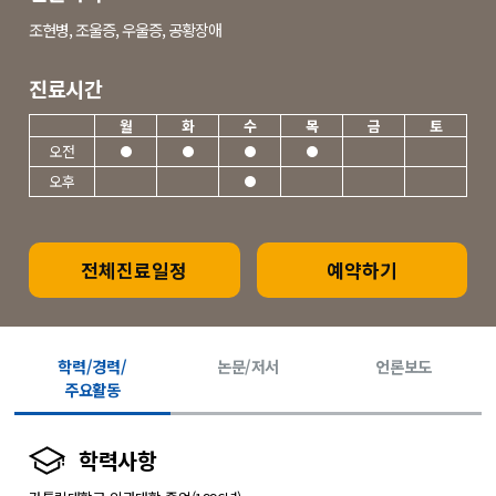
조현병, 조울증, 우울증, 공황장애
진료시간
월
화
수
목
금
토
오전
오후
전체진료일정
예약하기
학력/경력/
논문/저서
언론보도
주요활동
학력사항