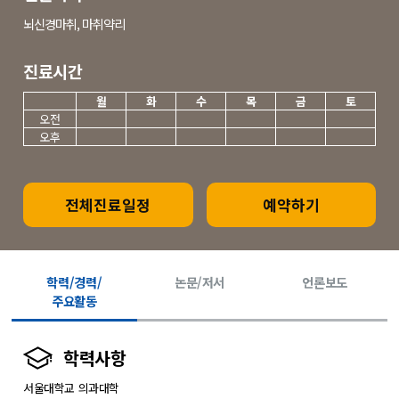
뇌신경마취, 마취약리
진료시간
월
화
수
목
금
토
오전
오후
전체진료일정
예약하기
학력/경력/
논문/저서
언론보도
주요활동
학력사항
서울대학교 의과대학