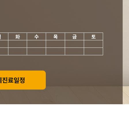
월
화
수
목
금
토
체진료일정