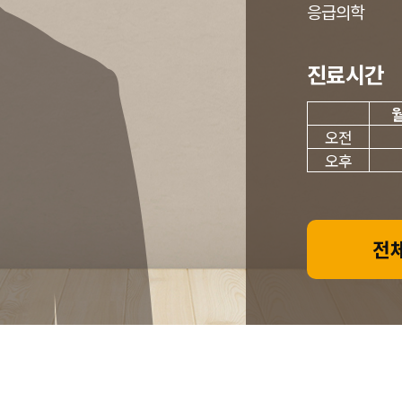
응급의학
진료시간
오전
오후
전