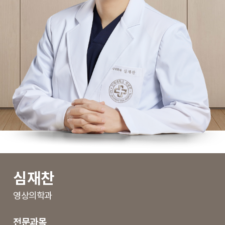
심재찬
영상의학과
전문과목