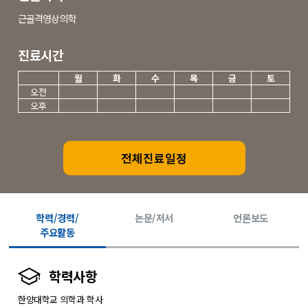
근골격영상의학
진료시간
월
화
수
목
금
토
오전
오후
전체진료일정
학력/경력/
논문/저서
언론보도
주요활동
학력사항
한양대학교 의학과 학사